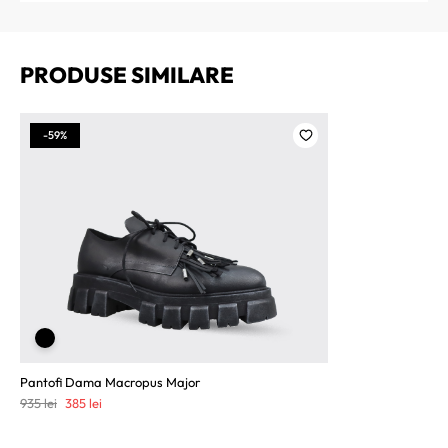
PRODUSE SIMILARE
-59%
Pantofi Dama Macropus Major
Prețul
Prețul
935
lei
385
lei
inițial
curent
a
este: