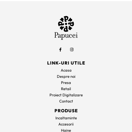
fost:
385 lei.
935 lei.
LINK-URI UTILE
Acasa
Despre noi
Presa
Retail
Proiect Digitalizare
Contact
PRODUSE
Incaltaminte
Accesorii
Haine