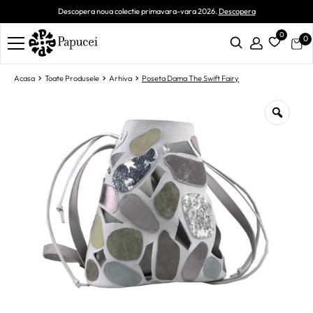
Descopera noua colectie primavara-vara 2026.
Descopera
0
0
Acasa
Toate Produsele
Arhiva
Poseta Dama The Swift Fairy