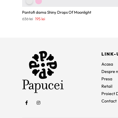
Pantofi dama Shiny Drops Of Moonlight
Prețul
Prețul
636
lei
195
lei
inițial
curent
a
este:
fost:
195 lei.
636 lei.
LINK-
Acasa
Despre n
Presa
Retail
Proiect D
Contact