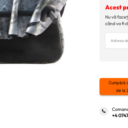
Acest p
Nu vă faceț
când va fi d
Cumpără 
de la 
Comand
+4 0747