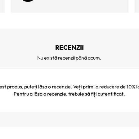
RECENZII
Nu există recenzii până acum.
cest produs, puteți lăsa o recenzie. Veți primi o reducere de 10
Pentru a lăsa o recenzie, trebuie să fiți
autentificat
.