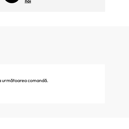
noi
% la următoarea comandă.