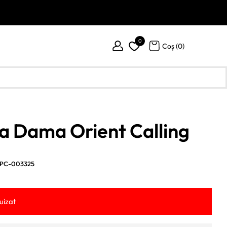
0
Coș (
0
)
a Dama Orient Calling
PC-003325
uizat