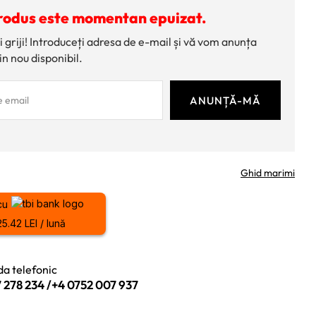
rodus este momentan epuizat.
i griji! Introduceți adresa de e-mail și vă vom anunța
in nou disponibil.
Ghid marimi
cu
25.42 LEI / lună
a telefonic
 278 234
/
+4 0752 007 937