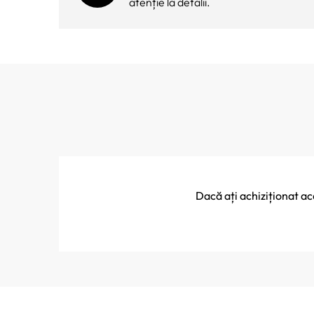
atenție la detalii.
Dacă ați achiziționat a