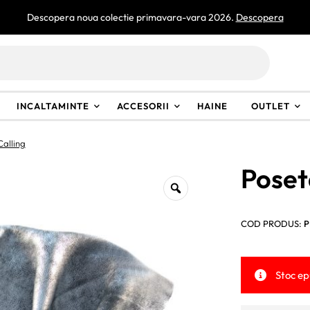
Descopera noua colectie primavara-vara 2026.
Descopera
INCALTAMINTE
ACCESORII
HAINE
OUTLET
alling
Poset
COD PRODUS:
P
Stoc ep