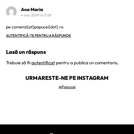
Ana Maria
4 mai 2009 la 11:59
pe comenzi[at]papucei[dot].ro
AUTENTIFICĂ-TE PENTRU A RĂSPUNDE
Lasă un răspuns
Trebuie să fii
autentificat
pentru a publica un comentariu.
URMARESTE-NE PE INSTAGRAM
@Papucei