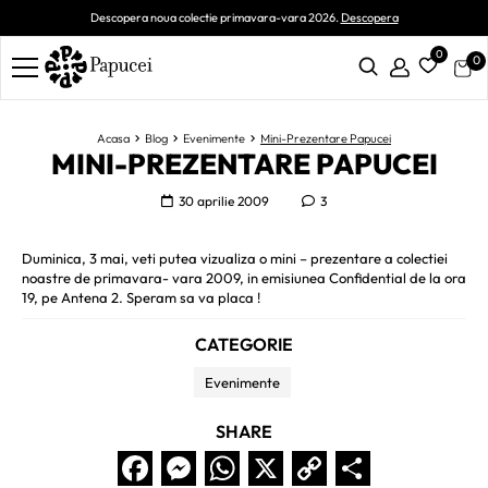
Descopera noua colectie primavara-vara 2026.
Descopera
0
0
Acasa
Blog
Evenimente
Mini-Prezentare Papucei
MINI-PREZENTARE PAPUCEI
30 aprilie 2009
3
Duminica, 3 mai, veti putea vizualiza o mini – prezentare a colectiei
noastre de primavara- vara 2009, in emisiunea Confidential de la ora
19, pe Antena 2. Speram sa va placa !
CATEGORIE
Evenimente
SHARE
Facebook
Messenger
WhatsApp
X
Copy
Partaj