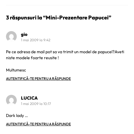
Link
3 răspunsuri la “Mini-Prezentare Papucei”
gio
1 mai 2009 la 9:42
Pe ce adresa de mail pot sa va trimit un model de papucel?Aveti
niste modele foarte reusite !
Multumesc
AUTENTIFICĂ-TE PENTRU A RĂSPUNDE
LUCICA
1 mai 2009 la 10:17
Dark lady …
AUTENTIFICĂ-TE PENTRU A RĂSPUNDE