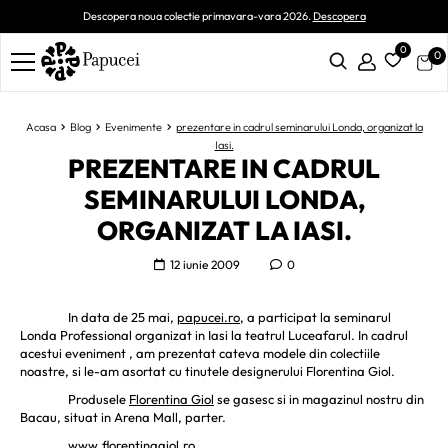
Descopera noua colectie primavara-vara 2026.
Descopera
0
0
Acasa
Blog
Evenimente
prezentare in cadrul seminarului Londa, organizat la
Iasi.
PREZENTARE IN CADRUL
SEMINARULUI LONDA,
ORGANIZAT LA IASI.
12 iunie 2009
0
In data de 25 mai,
papucei.ro
, a participat la seminarul
Londa Professional
organizat in Iasi la teatrul Luceafarul. In cadrul
acestui eveniment , am prezentat cateva modele din colectiile
noastre, si le-am asortat cu tinutele designerului Florentina Giol.
Produsele
Florentina Giol
se gasesc si in magazinul nostru din
Bacau, situat in Arena Mall, parter.
www.florentinagiol.ro