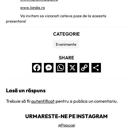
www.londa.ro
Va invitam sa vizionati cateva poze de la aceasta
prezentare!
CATEGORIE
Evenimente
SHARE
Facebook
Messenger
WhatsApp
X
Copy
Partaj
Link
Lasă un răspuns
Trebuie să fii
autentificat
pentru a publica un comentariu.
URMARESTE-NE PE INSTAGRAM
@Papucei