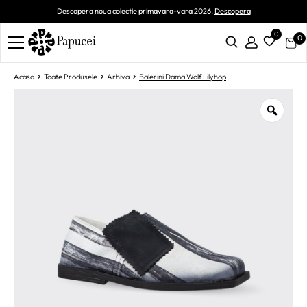
Descopera noua colectie primavara-vara 2026.
Descopera
0
0
Acasa
Toate Produsele
Arhiva
Balerini Dama Wolf Lilyhop