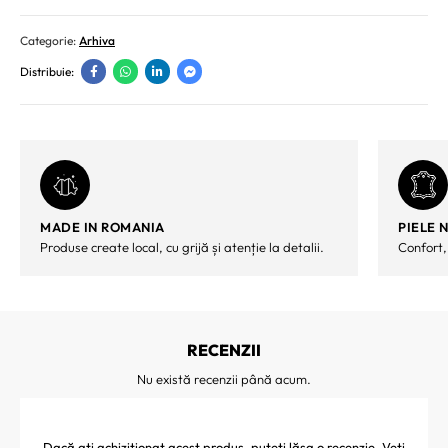
Categorie:
Arhiva
Distribuie:
MADE IN ROMANIA
PIELE 
Produse create local, cu grijă și atenție la detalii.
Confort,
RECENZII
Nu există recenzii până acum.
Dacă ați achiziționat acest produs, puteți lăsa o recenzie. Veți