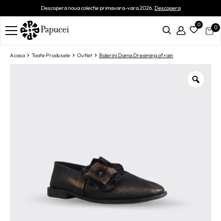
Descopera noua colectie primavara-vara 2026.
Descopera
0
0
Acasa
Toate Produsele
Outlet
Balerini Dama Dreaming of rain