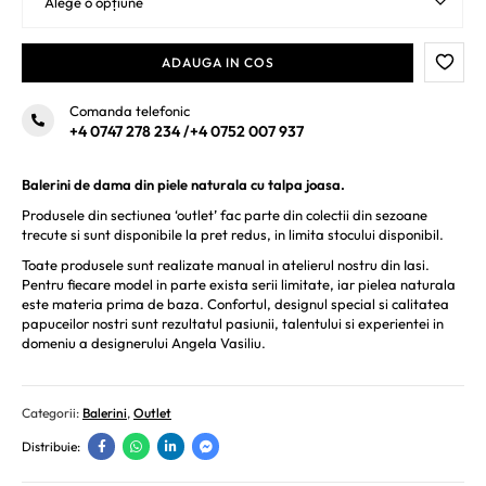
ADAUGA IN COS
Comanda telefonic
+4 0747 278 234
/
+4 0752 007 937
Balerini de dama din piele naturala cu talpa joasa.
Produsele din sectiunea ‘outlet’ fac parte din colectii din sezoane
trecute si sunt disponibile la pret redus, in limita stocului disponibil.
Toate produsele sunt realizate manual in atelierul nostru din Iasi.
Pentru fiecare model in parte exista serii limitate, iar pielea naturala
este materia prima de baza. Confortul, designul special si calitatea
papuceilor nostri sunt rezultatul pasiunii, talentului si experientei in
domeniu a designerului Angela Vasiliu.
Categorii:
Balerini
,
Outlet
Distribuie: