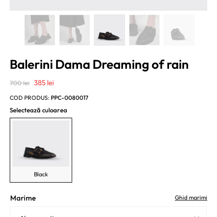
Balerini Dama Dreaming of rain
Prețul
Prețul
385
lei
700
lei
inițial
curent
COD PRODUS:
PPC-0080017
a
este:
Selectează culoarea
fost:
385 lei.
700 lei.
Black
Marime
Ghid marimi