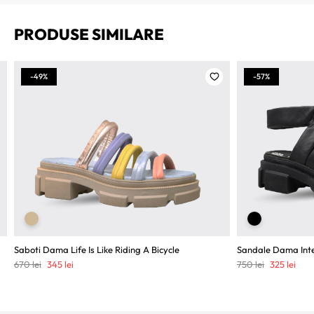
PRODUSE SIMILARE
-49%
-57%
Saboti Dama Life Is Like Riding A Bicycle
Sandale Dama Inte
Prețul
Prețul
Prețul
Preț
670
lei
345
lei
750
lei
325
lei
inițial
curent
inițial
cure
a
este:
a
este
fost:
345 lei.
fost:
325 l
670 lei.
750 lei.