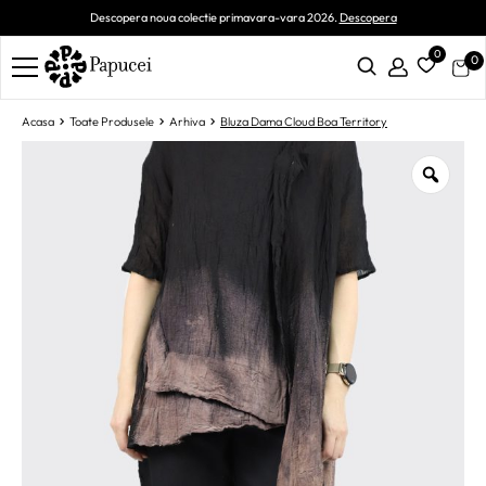
Descopera noua colectie primavara-vara 2026.
Descopera
0
0
Acasa
Toate Produsele
Arhiva
Bluza Dama Cloud Boa Territory