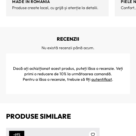
MADE IN ROMANIA
PIELE 
Produse create local, cu grijă și atenție la detalii.
Confort,
RECENZII
Nu există recenzii până acum.
Dacă ați achiziționat acest produs, puteți lăsa o recenzie. Veți
primi o reducere de 10% la următoarea comandă.
Pentru a lăsa o recenzie, trebuie să fiți
autentificat
.
PRODUSE SIMILARE
-69%