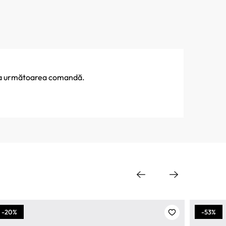
% la următoarea comandă.
-20%
-53%