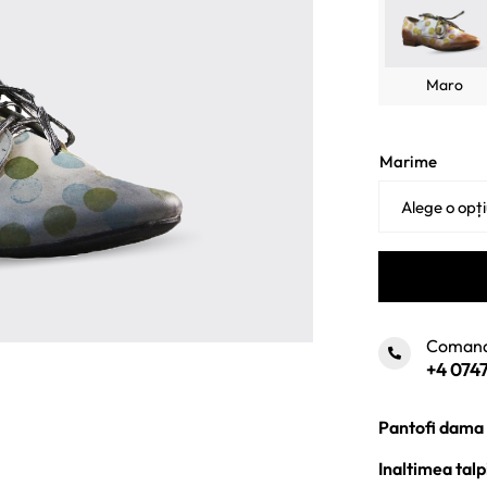
Maro
Marime
Comand
+4 0747
Pantofi dama d
Inaltimea talp