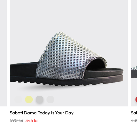
Saboti Dama Today Is Your Day
Sa
Prețul
Prețul
590
lei
345
lei
43
inițial
curent
a
este: