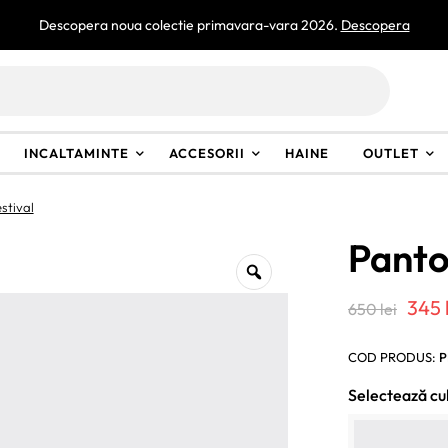
Descopera noua colectie primavara-vara 2026.
Descopera
INCALTAMINTE
ACCESORII
HAINE
OUTLET
stival
Panto
Preț
345
650
lei
iniț
COD PRODUS:
P
a
Selectează cu
fost
650 