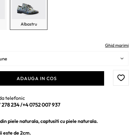
Albastru
Ghid marimi
ADAUGA IN COS
a telefonic
 278 234
/
+4 0752 007 937
in piele naturala, captusiti cu piele naturala.
ii este de 2cm.