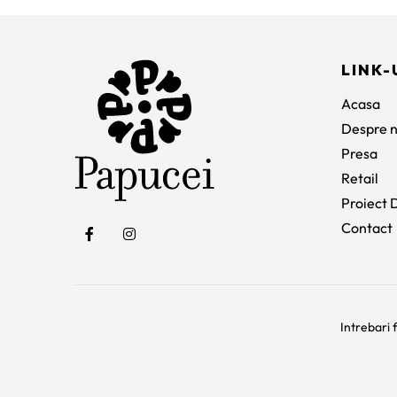
fost:
345 lei.
932 lei.
LINK-
Acasa
Despre n
Presa
Retail
Proiect D
Contact
Intrebari