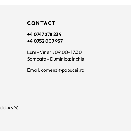
fost:
345 lei.
fost
430 lei.
740 
CONTACT
+4 0747 278 234
+4 0752 007 937
Luni - Vineri: 09:00–17:30
Sambata - Duminica: Închis
Email: comenzi@papucei.ro
rului-ANPC