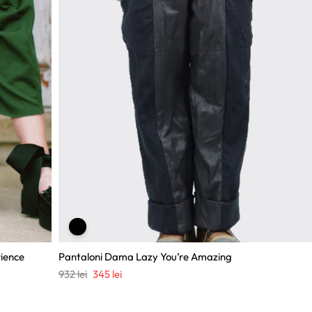
ience
Pantaloni Dama Lazy You’re Amazing
Prețul
Prețul
932
lei
345
lei
inițial
curent
a
este: