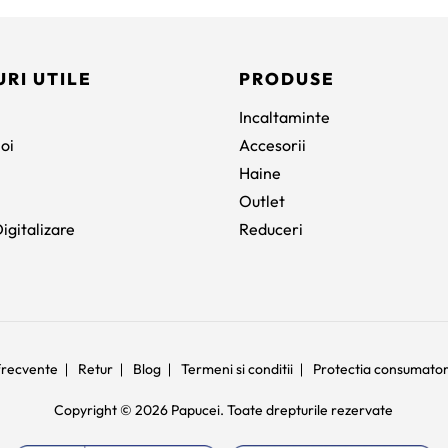
fost:
345 lei.
590 lei.
URI UTILE
PRODUSE
Incaltaminte
oi
Accesorii
Haine
Outlet
igitalizare
Reduceri
 frecvente
Retur
Blog
Termeni si conditii
Protectia consumato
Copyright © 2026 Papucei. Toate drepturile rezervate