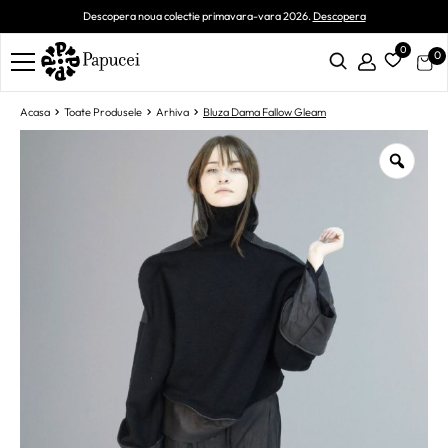
Descopera noua colectie primavara-vara 2026.
Descopera
0
0
Acasa
Toate Produsele
Arhiva
Bluza Dama Fallow Gleam