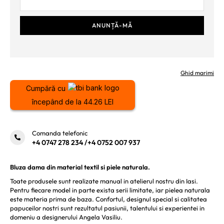
Ghid marimi
Cumpără cu
începând de la 44.26 LEI
Comanda telefonic
+4 0747 278 234
/
+4 0752 007 937
Bluza dama din material textil si piele naturala.
Toate produsele sunt realizate manual in atelierul nostru din Iasi.
Pentru fiecare model in parte exista serii limitate, iar pielea naturala
este materia prima de baza. Confortul, designul special si calitatea
papuceilor nostri sunt rezultatul pasiunii, talentului si experientei in
domeniu a designerului Angela Vasiliu.