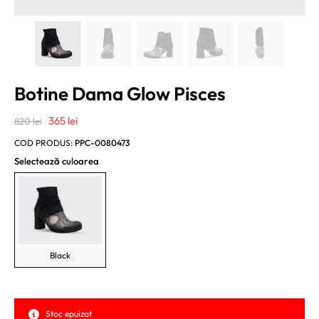
Botine Dama Glow Pisces
Prețul
Prețul
365
lei
820
lei
inițial
curent
COD PRODUS:
PPC-0080473
a
este:
Selectează culoarea
fost:
365 lei.
820 lei.
Black
Stoc epuizat