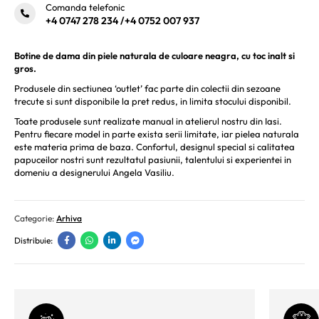
Comanda telefonic
+4 0747 278 234
/
+4 0752 007 937
Botine de dama din piele naturala de culoare neagra, cu toc inalt si
gros.
Produsele din sectiunea ‘outlet’ fac parte din colectii din sezoane
trecute si sunt disponibile la pret redus, in limita stocului disponibil.
Toate produsele sunt realizate manual in atelierul nostru din Iasi.
Pentru fiecare model in parte exista serii limitate, iar pielea naturala
este materia prima de baza. Confortul, designul special si calitatea
papuceilor nostri sunt rezultatul pasiunii, talentului si experientei in
domeniu a designerului Angela Vasiliu.
Categorie:
Arhiva
Distribuie: