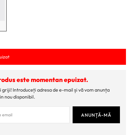
uizat
rodus este momentan epuizat.
i griji! Introduceți adresa de e-mail și vă vom anunța
in nou disponibil.