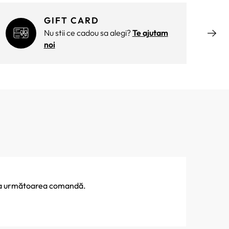
GIFT CARD
Nu stii ce cadou sa alegi?
Te ajutam
noi
% la următoarea comandă.