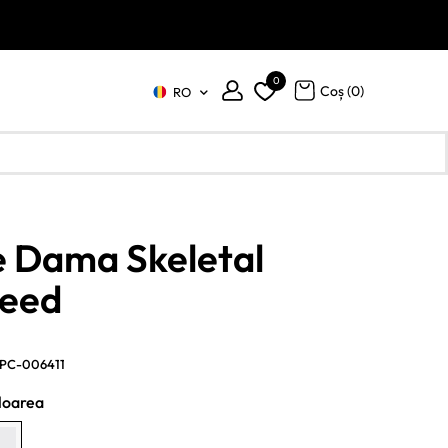
0
Coș (
0
)
RO
 Dama Skeletal
weed
PC-006411
loarea