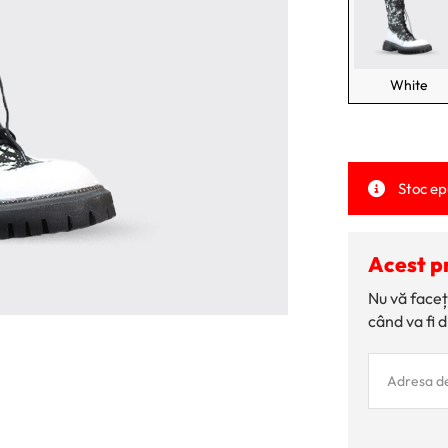
White
Stoc ep
Acest p
Nu vă faceț
când va fi d