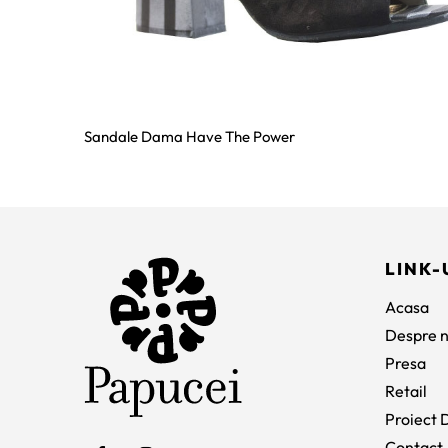
Sandale Dama Have The Power
LINK-
Acasa
Despre n
Presa
Retail
Proiect D
Contact