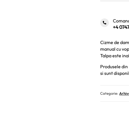
Comand
+4 0747
Cizme de damă 
manual cu vops
Talpa este inal
Produsele din 
si sunt disponi
Categorie:
Arhiv