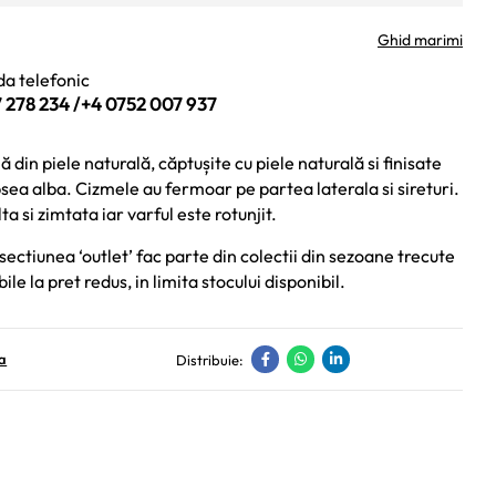
Ghid marimi
a telefonic
 278 234
/
+4 0752 007 937
din piele naturală, căptușite cu piele naturală si finisate
ea alba. Cizmele au fermoar pe partea laterala si sireturi.
ta si zimtata iar varful este rotunjit.
sectiunea ‘outlet’ fac parte din colectii din sezoane trecute
bile la pret redus, in limita stocului disponibil.
a
Distribuie: