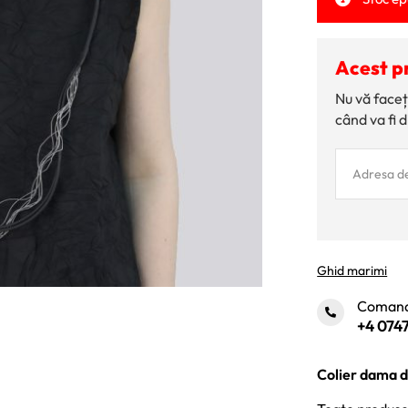
Acest p
Nu vă faceț
când va fi d
Ghid marimi
Comand
+4 0747
Colier dama di