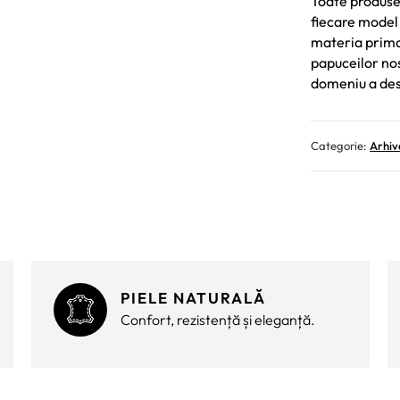
Toate produsel
fiecare model 
materia prima 
papuceilor nost
domeniu a des
Categorie:
Arhiv
PIELE NATURALĂ
Confort, rezistență și eleganță.