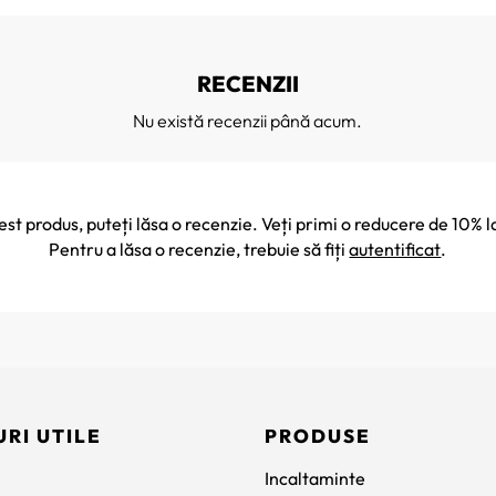
RECENZII
Nu există recenzii până acum.
cest produs, puteți lăsa o recenzie. Veți primi o reducere de 10
Pentru a lăsa o recenzie, trebuie să fiți
autentificat
.
URI UTILE
PRODUSE
Incaltaminte