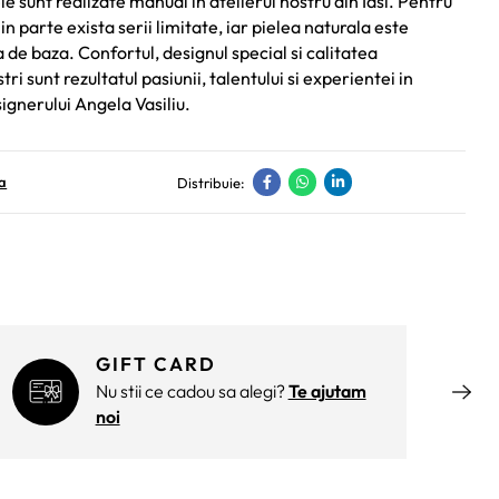
e sunt realizate manual in atelierul nostru din Iasi. Pentru
in parte exista serii limitate, iar pielea naturala este
de baza. Confortul, designul special si calitatea
ri sunt rezultatul pasiunii, talentului si experientei in
ignerului Angela Vasiliu.
a
Distribuie:
GIFT CARD
Nu stii ce cadou sa alegi?
Te ajutam
noi