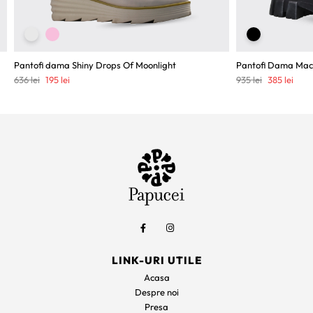
Pantofi dama Shiny Drops Of Moonlight
Pantofi Dama Mac
Prețul
Prețul
Prețul
Preț
636
lei
195
lei
935
lei
385
lei
inițial
curent
inițial
cure
a
este:
a
este:
fost:
195 lei.
fost:
385 l
636 lei.
935 lei.
LINK-URI UTILE
Acasa
Despre noi
Presa