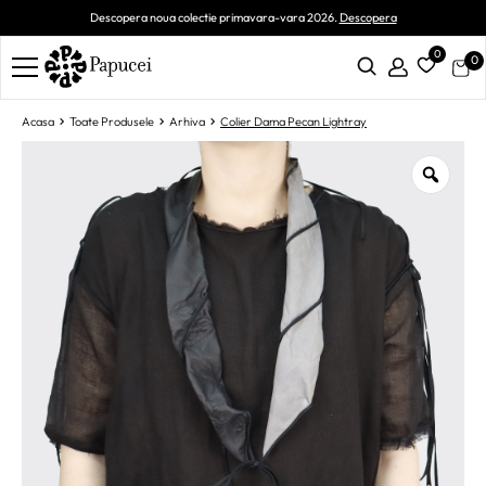
Descopera noua colectie primavara-vara 2026.
Descopera
0
0
Acasa
Toate Produsele
Arhiva
Colier Dama Pecan Lightray