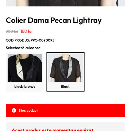
Colier Dama Pecan Lightray
Prețul
Prețul
180
lei
300
lei
inițial
curent
COD PRODUS:
PPC-0090095
a
este:
Selectează culoarea
fost:
180 lei.
300 lei.
black-bronze
Black
Stoc epuizat
Acest produs este momentan epuizat.