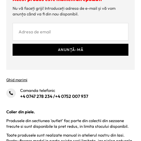
Nu vă faceți griji! Introduceți adresa de e-mail și vă vom
anunța când va fi din nou disponibil.
Ghid marimi
Comanda telefonic
+4 0747 278 234
/
+4 0752 007 937
Colier din piele.
Produsele din sectiunea ‘outlet’ fac parte din colectii din sezoane
trecute si sunt disponibile la pret redus, in limita stocului disponibil.
Toate produsele sunt realizate manual in atelierul nostru din Iasi.
Pentru fiecare model in parte exista serii limitate, iar pielea naturala