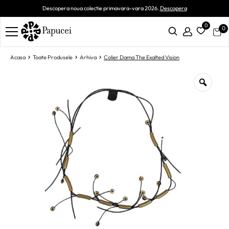
Descopera noua colectie primavara-vara 2026.
Descopera
0
0
Acasa
Toate Produsele
Arhiva
Colier Dama The Exalted Vision