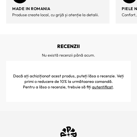
MADE IN ROMANIA
PIELE 
Produse create local, cu grijă și atenție la detalii.
Confort,
RECENZII
Nu există recenzii până acum.
Dacă ați achiziționat acest produs, puteți lăsa o recenzie. Veți
primi o reducere de 10% la următoarea comandă.
Pentru a lăsa o recenzie, trebuie să fiți
autentificat
.