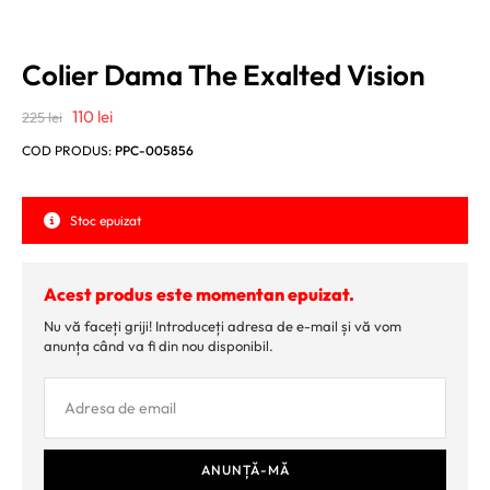
Colier Dama The Exalted Vision
Prețul
Prețul
110
lei
225
lei
inițial
curent
COD PRODUS:
PPC-005856
a
este:
fost:
110 lei.
Stoc epuizat
225 lei.
Acest produs este momentan epuizat.
Nu vă faceți griji! Introduceți adresa de e-mail și vă vom
anunța când va fi din nou disponibil.