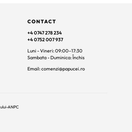
CONTACT
+4 0747 278 234
+4 0752 007 937
Luni - Vineri: 09:00–17:30
Sambata - Duminica: Închis
Email: comenzi@papucei.ro
rului-ANPC