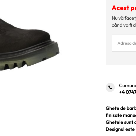
Acest p
Nu vă faceț
când va fi d
Comand
+4 0747
Ghete de barba
finisate manu
Ghetele sunt c
Designul este 