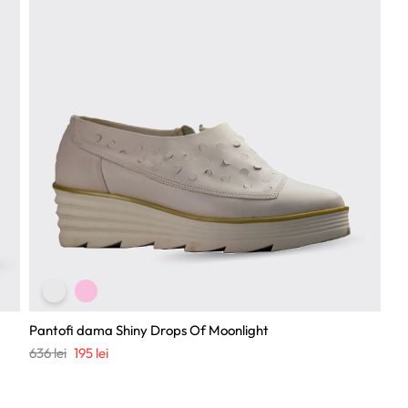
Pantofi dama Shiny Drops Of Moonlight
Prețul
Prețul
636
lei
195
lei
inițial
curent
a
este: