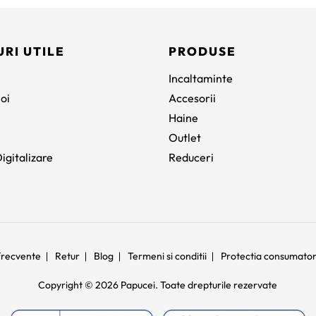
fost:
195 lei.
636 lei.
URI UTILE
PRODUSE
Incaltaminte
oi
Accesorii
Haine
Outlet
igitalizare
Reduceri
 frecvente
Retur
Blog
Termeni si conditii
Protectia consumato
Copyright © 2026 Papucei. Toate drepturile rezervate