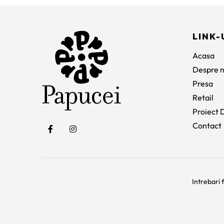
fost:
385 lei.
935 lei.
LINK-
Acasa
Despre n
Presa
Retail
Proiect D
Contact
Intrebari