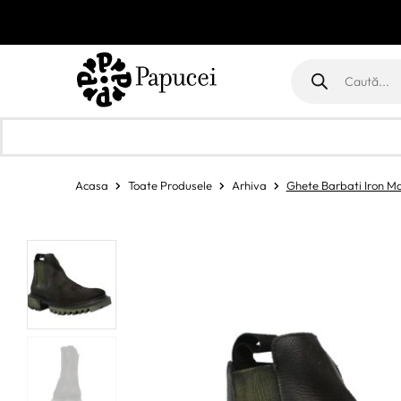
Products
search
Acasa
Toate Produsele
Arhiva
Ghete Barbati Iron M