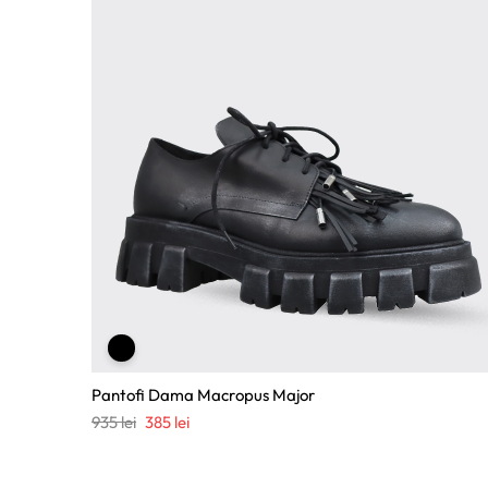
Pantofi Dama Macropus Major
Prețul
Prețul
935
lei
385
lei
inițial
curent
a
este: