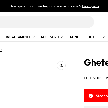
Descopera noua colectie primavara-vara 2026.
Descopera
INCALTAMINTE
ACCESORII
HAINE
OUTLET
an
Ghete
COD PRODUS:
P
Stoc ep