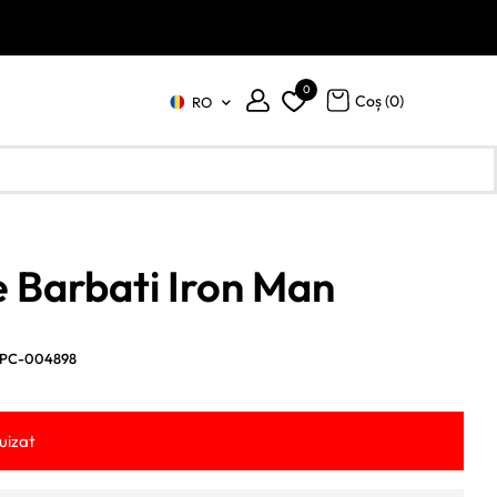
0
Coș (
0
)
RO
 Barbati Iron Man
PC-004898
uizat