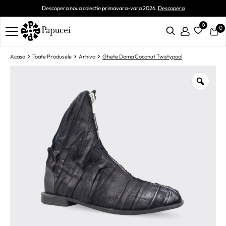
Descopera noua colectie primavara-vara 2026.
Descopera
0
0
Acasa
Toate Produsele
Arhiva
Ghete Dama Coconut Twistypool