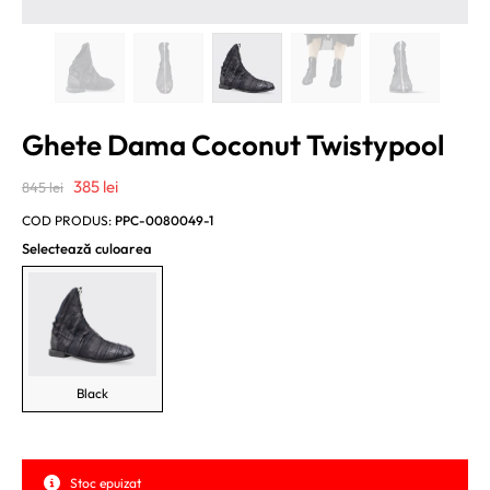
Ghete Dama Coconut Twistypool
Prețul
Prețul
385
lei
845
lei
inițial
curent
COD PRODUS:
PPC-0080049-1
a
este:
Selectează culoarea
fost:
385 lei.
845 lei.
Black
Stoc epuizat