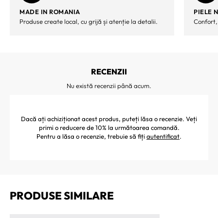
MADE IN ROMANIA
PIELE 
Produse create local, cu grijă și atenție la detalii.
Confort,
RECENZII
Nu există recenzii până acum.
Dacă ați achiziționat acest produs, puteți lăsa o recenzie. Veți
primi o reducere de 10% la următoarea comandă.
Pentru a lăsa o recenzie, trebuie să fiți
autentificat
.
PRODUSE SIMILARE