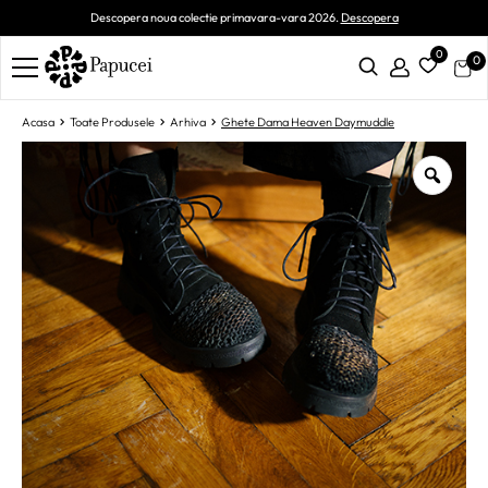
Descopera noua colectie primavara-vara 2026.
Descopera
0
0
Acasa
Toate Produsele
Arhiva
Ghete Dama Heaven Daymuddle