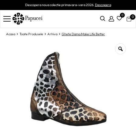
Descopera noua colectie primavara-vara 2026.
Descopera
0
0
Acasa
Toate Produsele
Arhiva
Ghete Dama Make Life Better