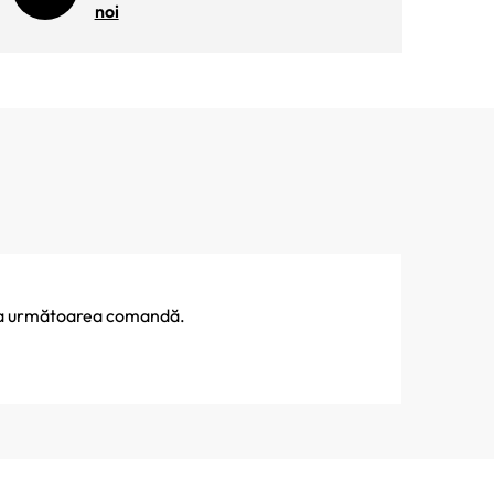
noi
% la următoarea comandă.