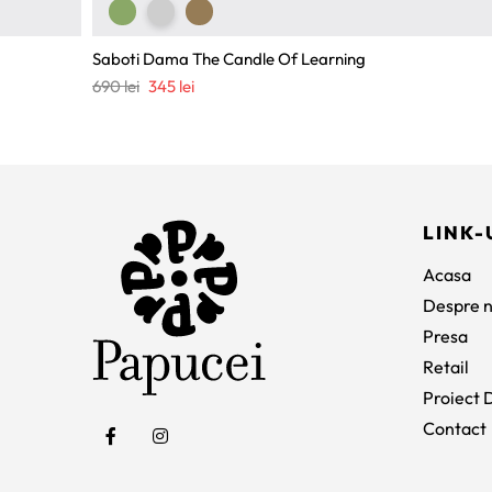
Saboti Dama The Candle Of Learning
Prețul
Prețul
690
lei
345
lei
inițial
curent
a
este:
fost:
345 lei.
690 lei.
LINK-
Acasa
Despre n
Presa
Retail
Proiect D
Contact