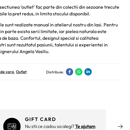
sectiunea ‘outlet’ fac parte din colectii din sezoane trecute
bile la pret redus, in limita stocului disponibil.
e sunt realizate manual in atelierul nostru din Iasi. Pentru
in parte exista serii limitate, iar pielea naturala este
de baza. Confortul, designul special si calitatea
ri sunt rezultatul pasiunii, talentului si experientei in
ignerului Angela Vasiliu.
 de vara
,
Outlet
Distribuie:
GIFT CARD
Nu stii ce cadou sa alegi?
Te ajutam