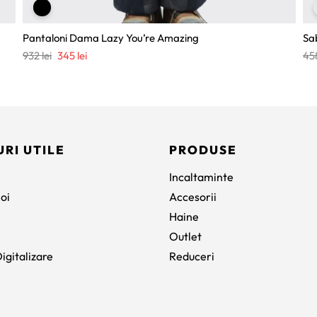
Pantaloni Dama Lazy You’re Amazing
Sa
Prețul
Prețul
932
lei
345
lei
45
inițial
curent
a
este:
fost:
345 lei.
932 lei.
URI UTILE
PRODUSE
Incaltaminte
oi
Accesorii
Haine
Outlet
igitalizare
Reduceri