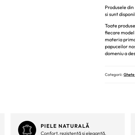
Produsele din 
si sunt disponi
Toate produsel
fiecare model 
materia prima 
papuceilor nost
domeniu a des
Categorii:
Ghete
PIELE NATURALĂ
Confort, rezistență și eleganță.