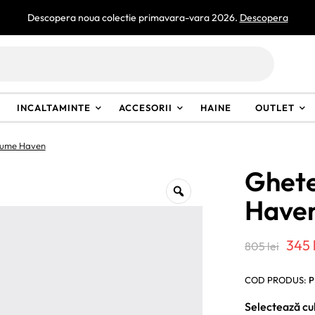
Descopera noua colectie primavara-vara 2026.
Descopera
INCALTAMINTE
ACCESORII
HAINE
OUTLET
fume Haven
Ghet
Have
Preț
345
805
lei
iniț
COD PRODUS:
P
a
Selectează cu