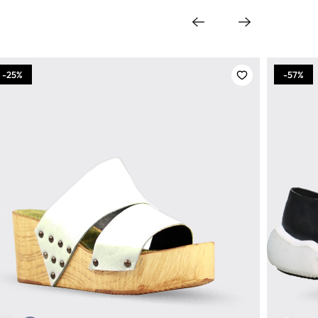
-25%
-57%