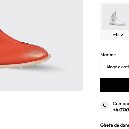
fost
805 
white
Marime
Comand
+4 0747
Ghete de dama