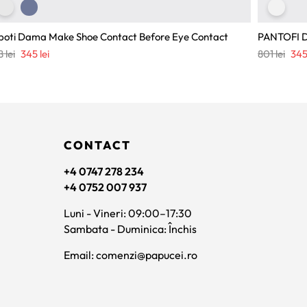
boti Dama Make Shoe Contact Before Eye Contact
PANTOFI 
Prețul
Prețul
Preț
8
lei
345
lei
801
lei
34
inițial
curent
iniți
a
este:
a
fost:
345 lei.
fost
458 lei.
801 
CONTACT
+4 0747 278 234
+4 0752 007 937
Luni - Vineri: 09:00–17:30
Sambata - Duminica: Închis
Email: comenzi@papucei.ro