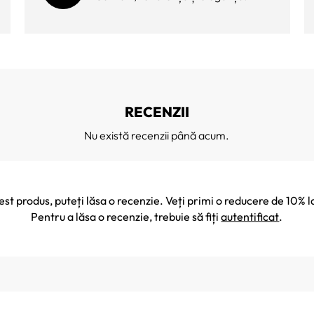
RECENZII
Nu există recenzii până acum.
cest produs, puteți lăsa o recenzie. Veți primi o reducere de 10
Pentru a lăsa o recenzie, trebuie să fiți
autentificat
.