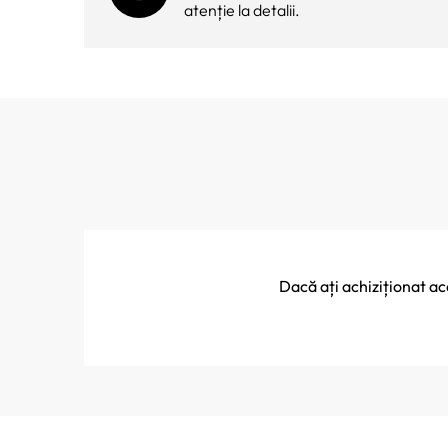
atenție la detalii.
Dacă ați achiziționat a