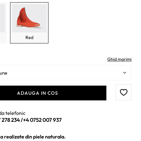
:
345 lei.
lei.
Red
Ghid marimi
ADAUGA IN COS
a telefonic
 278 234
/
+4 0752 007 937
 realizate din piele naturala.