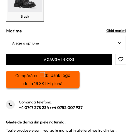
Black
Marime
Ghid marimi
ADAUGA IN COS
Cumpără cu
de la 19.38 LEI / lună
Comanda telefonic
+4 0747 278 234
/
+4 0752 007 937
Ghete de dama din piele naturala.
Toate produsele sunt realizate manual in atelierul nostru din Iasi.