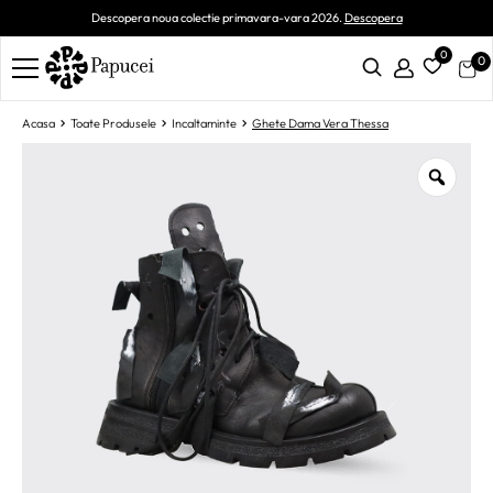
Descopera noua colectie primavara-vara 2026.
Descopera
0
0
Acasa
Toate Produsele
Incaltaminte
Ghete Dama Vera Thessa