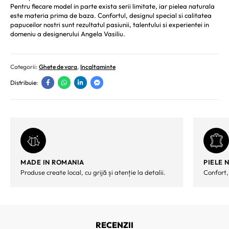
Pentru fiecare model in parte exista serii limitate, iar pielea naturala
este materia prima de baza. Confortul, designul special si calitatea
papuceilor nostri sunt rezultatul pasiunii, talentului si experientei in
domeniu a designerului Angela Vasiliu.
Categorii:
Ghete de vara
,
Incaltaminte
Distribuie:
MADE IN ROMANIA
PIELE 
Produse create local, cu grijă și atenție la detalii.
Confort,
RECENZII