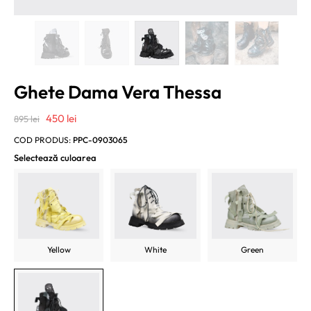
Ghete Dama Vera Thessa
Prețul
Prețul
450
lei
895
lei
inițial
curent
COD PRODUS:
PPC-0903065
a
este:
Selectează culoarea
fost:
450 lei.
895 lei.
Yellow
White
Green