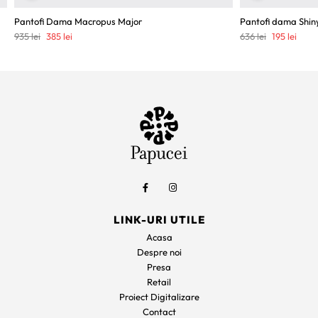
Pantofi Dama Macropus Major
Pantofi dama Shin
Prețul
Prețul
Prețul
Prețu
935
lei
385
lei
636
lei
195
lei
inițial
curent
inițial
curen
a
este:
a
este:
fost:
385 lei.
fost:
195 le
935 lei.
636 lei.
LINK-URI UTILE
Acasa
Despre noi
Presa
Retail
Proiect Digitalizare
Contact