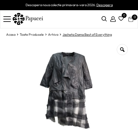
Descopera noua colectie primavara-vara 2026.
Descopera
0
0
Acasa
Toate Produsele
Arhiva
Jacheta Dama Best of Everything