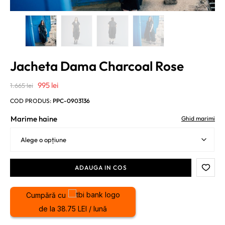
Jacheta Dama Charcoal Rose
Prețul
Prețul
995
lei
1.665
lei
inițial
curent
COD PRODUS:
PPC-0903136
a
este:
Marime haine
Ghid marimi
fost:
995 lei.
1.665 lei.
ADAUGA IN COS
Cumpără cu
de la 38.75 LEI / lună