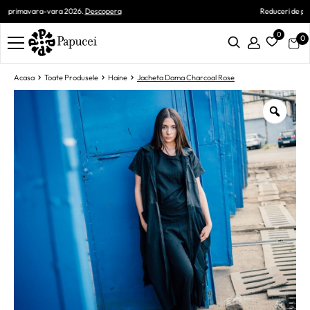
Reduceri de pana la 70%.
Descopera
0
0
Acasa
Toate Produsele
Haine
Jacheta Dama Charcoal Rose