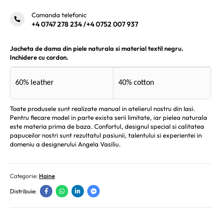
Comanda telefonic
+4 0747 278 234
/
+4 0752 007 937
Jacheta de dama din piele naturala si material textil negru.
Inchidere cu cordon.
60% leather
40% cotton
Toate produsele sunt realizate manual in atelierul nostru din Iasi.
Pentru fiecare model in parte exista serii limitate, iar pielea naturala
este materia prima de baza. Confortul, designul special si calitatea
papuceilor nostri sunt rezultatul pasiunii, talentului si experientei in
domeniu a designerului Angela Vasiliu.
Categorie:
Haine
Distribuie: