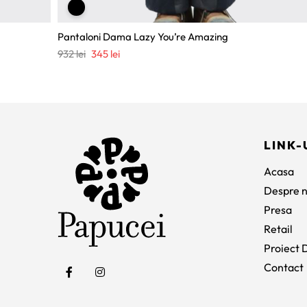
Pantaloni Dama Lazy You’re Amazing
Prețul
Prețul
932
lei
345
lei
inițial
curent
a
este:
fost:
345 lei.
932 lei.
LINK-
Acasa
Despre n
Presa
Retail
Proiect D
Contact