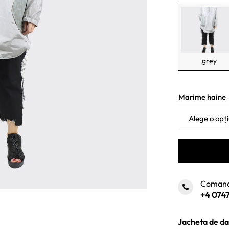
fost
885 
grey
Marime haine
Comand
+4 0747
Jacheta de dam