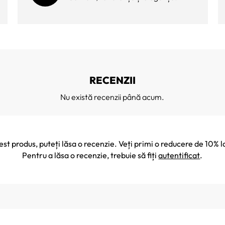
RECENZII
Nu există recenzii până acum.
cest produs, puteți lăsa o recenzie. Veți primi o reducere de 10
Pentru a lăsa o recenzie, trebuie să fiți
autentificat
.