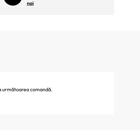
noi
% la următoarea comandă.