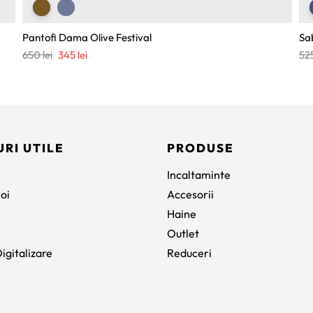
Pantofi Dama Olive Festival
Sa
Prețul
Prețul
650
lei
345
lei
52
inițial
curent
a
este:
fost:
345 lei.
650 lei.
URI UTILE
PRODUSE
Incaltaminte
oi
Accesorii
Haine
Outlet
igitalizare
Reduceri