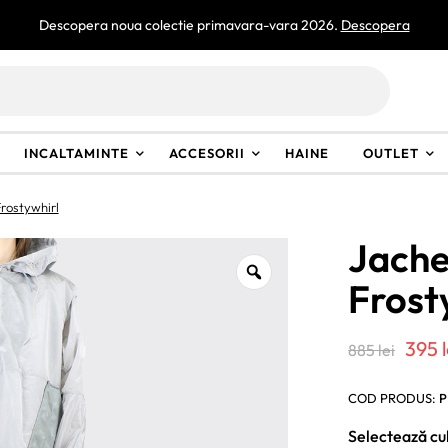
Descopera noua colectie primavara-vara 2026.
Descopera
INCALTAMINTE
ACCESORII
HAINE
OUTLET
ostywhirl
Jach
Frost
Preț
395
885
lei
iniți
COD PRODUS:
P
a
Selectează cu