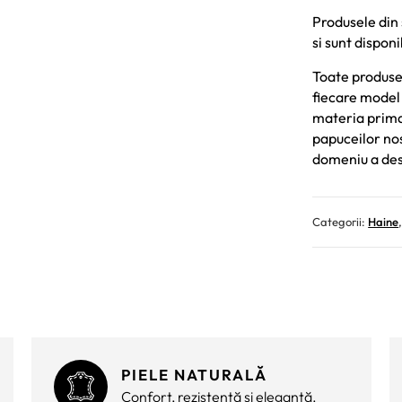
Produsele din 
si sunt disponi
Toate produsel
fiecare model 
materia prima 
papuceilor nost
domeniu a des
Categorii:
Haine
PIELE NATURALĂ
Confort, rezistență și eleganță.