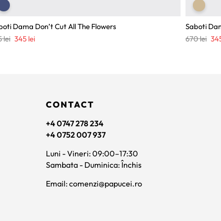
boti Dama Don’t Cut All The Flowers
Saboti Dama
Prețul
Prețul
Pre
5
lei
345
lei
670
lei
34
inițial
curent
iniț
a
este:
a
fost:
345 lei.
fost
525 lei.
670 
CONTACT
+4 0747 278 234
+4 0752 007 937
Luni - Vineri: 09:00–17:30
Sambata - Duminica: Închis
Email: comenzi@papucei.ro