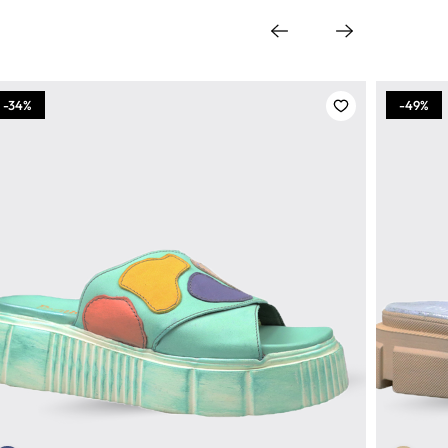
-34%
-49%