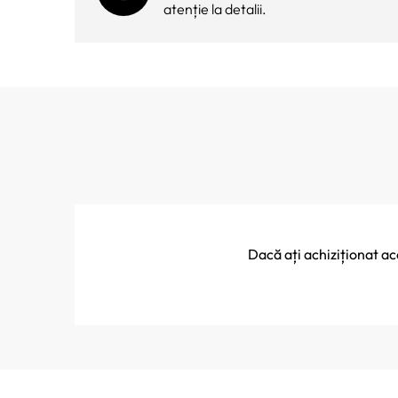
atenție la detalii.
Dacă ați achiziționat a