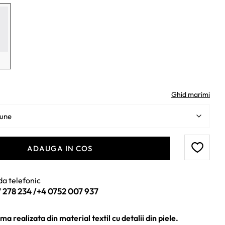
:
395 lei.
lei.
Ghid marimi
ADAUGA IN COS
a telefonic
 278 234
/
+4 0752 007 937
a realizata din material textil cu detalii din piele.