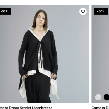
-52%
-50%
cheta Dama Scarlet Moonbreeze
Camasa D