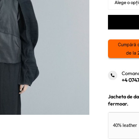
Cumpără 
de la 
Comand
+4 0747
Jacheta de dam
fermoar.
40% leather