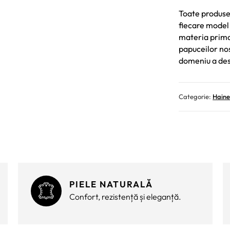
Toate produsel
fiecare model 
materia prima 
papuceilor nost
domeniu a des
Categorie:
Hain
PIELE NATURALĂ
Confort, rezistență și eleganță.