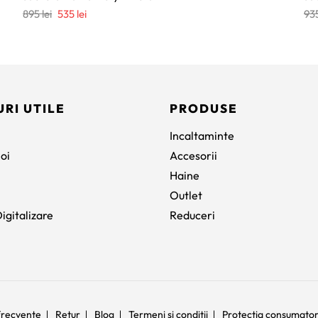
Prețul
Prețul
895
lei
535
lei
93
inițial
curent
a
este:
fost:
535 lei.
895 lei.
URI UTILE
PRODUSE
Incaltaminte
oi
Accesorii
Haine
Outlet
igitalizare
Reduceri
 frecvente
Retur
Blog
Termeni si conditii
Protectia consumato