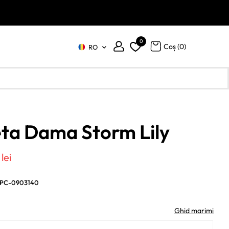
0
Coș (
0
)
RO
ta Dama Storm Lily
țul
Prețul
5
lei
țial
curent
PC-0903140
este:
t:
615 lei.
Ghid marimi
25 lei.