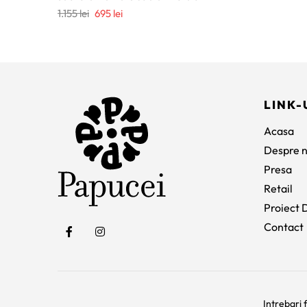
Prețul
Prețul
1.155
lei
695
lei
inițial
curent
a
este:
fost:
695 lei.
1.155 lei.
LINK-
Acasa
Despre n
Presa
Retail
Proiect D
Contact
Intrebari