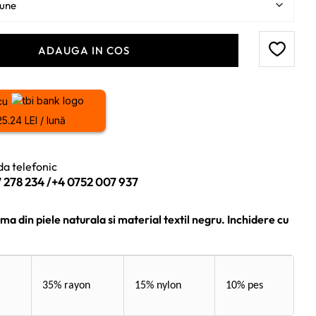
ADAUGA IN COS
cu
25.24 LEI / lună
a telefonic
 278 234
/
+4 0752 007 937
a din piele naturala si material textil negru. Inchidere cu
35% rayon
15% nylon
10% pes