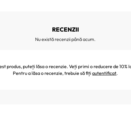
RECENZII
Nu există recenzii până acum.
cest produs, puteți lăsa o recenzie. Veți primi o reducere de 10
Pentru a lăsa o recenzie, trebuie să fiți
autentificat
.