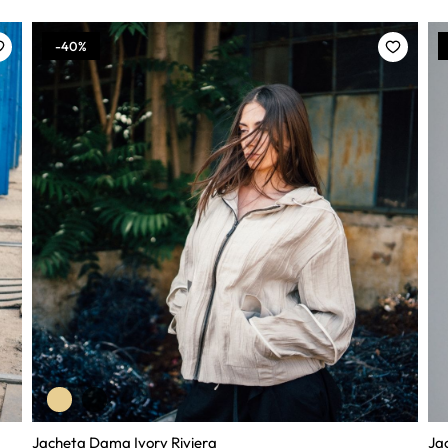
-40%
Jacheta Dama Ivory Riviera
Ja