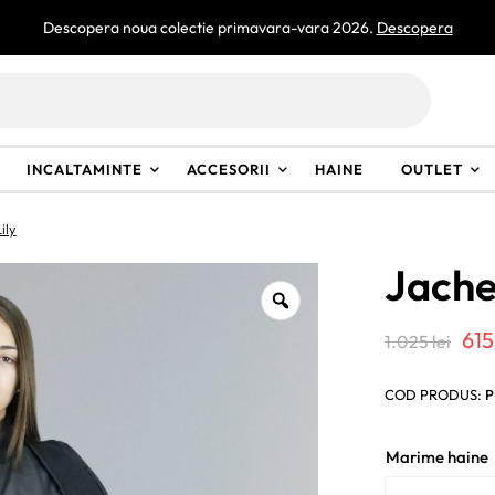
Descopera noua colectie primavara-vara 2026.
Descopera
INCALTAMINTE
ACCESORII
HAINE
OUTLET
ily
Jache
Pre
61
1.025
lei
ini
COD PRODUS:
P
a
fos
Marime haine
1.0