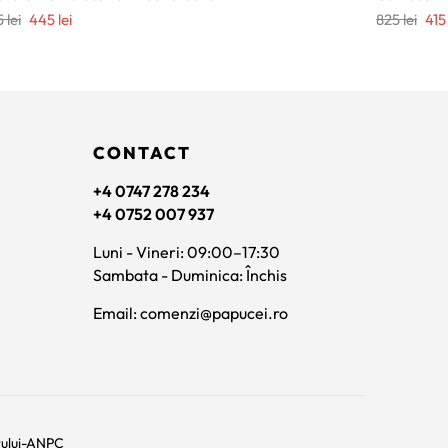
Prețul
Prețul
Preț
5
lei
445
lei
825
lei
41
inițial
curent
iniți
a
este:
a
fost:
445 lei.
fost
935 lei.
825 
CONTACT
+4 0747 278 234
+4 0752 007 937
Luni - Vineri: 09:00–17:30
Sambata - Duminica: Închis
Email: comenzi@papucei.ro
rului-ANPC