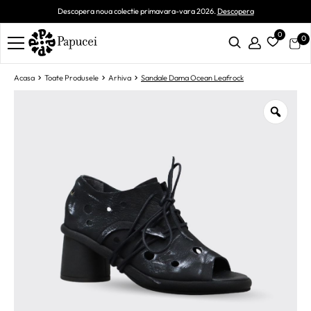
Descopera noua colectie primavara-vara 2026.
Descopera
0
0
Acasa
Toate Produsele
Arhiva
Sandale Dama Ocean Leafrock