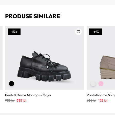
PRODUSE SIMILARE
-59%
-69%
Pantofi Dama Macropus Major
Pantofi dama Shin
Prețul
Prețul
Prețul
Prețu
935
lei
385
lei
636
lei
195
lei
inițial
curent
inițial
curen
a
este:
a
este:
fost:
385 lei.
fost:
195 le