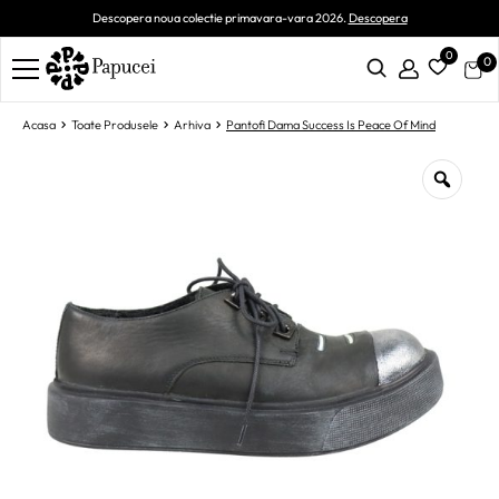
Descopera noua colectie primavara-vara 2026.
Descopera
0
0
Acasa
Toate Produsele
Arhiva
Pantofi Dama Success Is Peace Of Mind