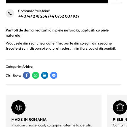
Comanda telefonic
+4 0747 278 234
/
+4 0752 007 937
Pantofi de dama realizati din piele naturala, captusiti cu piele
naturala.
Produsele din sectiunea ‘outlet’ fac parte din colectii din sezoane
trecute si sunt disponibile la pret redus, in limita stocului disponibil.
Categorie:
Arhiva
Distribuie:
MADE IN ROMANIA
PIELE 
Produse create local, cu grijă și atenție la detalii.
Confort,