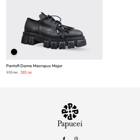
Pantofi Dama Macropus Major
Prețul
Prețul
935
lei
385
lei
inițial
curent
a
este:
fost:
385 lei.
935 lei.