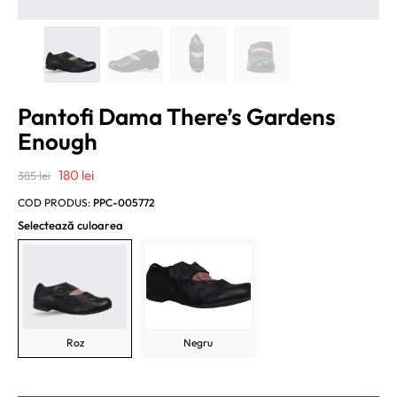
Pantofi Dama There’s Gardens
Enough
Prețul
Prețul
180
lei
385
lei
inițial
curent
COD PRODUS:
PPC-005772
a
este:
Selectează culoarea
fost:
180 lei.
385 lei.
Roz
Negru