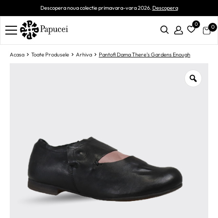
Descopera noua colectie primavara-vara 2026.
Descopera
0
0
Acasa
Toate Produsele
Arhiva
Pantofi Dama There’s Gardens Enough