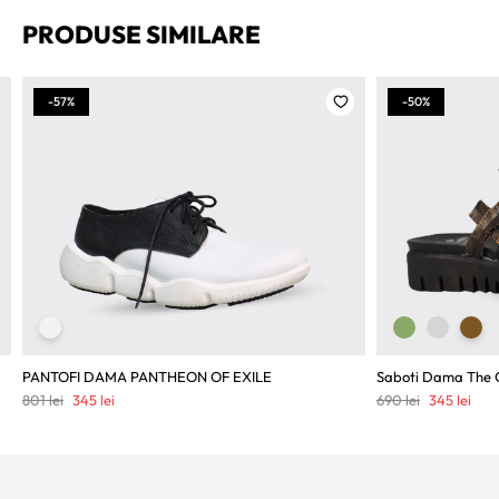
PRODUSE SIMILARE
-57%
-50%
PANTOFI DAMA PANTHEON OF EXILE
Saboti Dama The 
Prețul
Prețul
Prețul
Preț
801
lei
345
lei
690
lei
345
lei
inițial
curent
inițial
cure
a
este:
a
este
fost:
345 lei.
fost:
345 
801 lei.
690 lei.