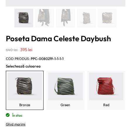
Poseta Dama Celeste Daybush
Prețul
Prețul
395
lei
640
lei
inițial
curent
COD PRODUS:
PPC-0080219-1-1-1-1
a
este:
Selectează culoarea
fost:
395 lei.
640 lei.
Bronze
Green
Red
În stoc
Ghid marimi