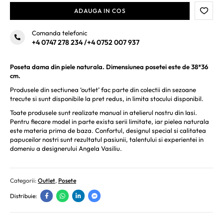
ADAUGA IN COS
Comanda telefonic
+4 0747 278 234
/
+4 0752 007 937
Poseta dama din piele naturala. Dimensiunea posetei este de 38*36
cm.
Produsele din sectiunea ‘outlet’ fac parte din colectii din sezoane
trecute si sunt disponibile la pret redus, in limita stocului disponibil.
Toate produsele sunt realizate manual in atelierul nostru din Iasi.
Pentru fiecare model in parte exista serii limitate, iar pielea naturala
este materia prima de baza. Confortul, designul special si calitatea
papuceilor nostri sunt rezultatul pasiunii, talentului si experientei in
domeniu a designerului Angela Vasiliu.
Categorii:
Outlet
,
Posete
Distribuie: