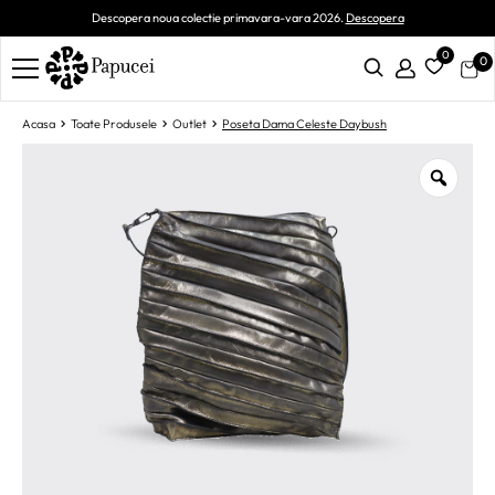
Descopera noua colectie primavara-vara 2026.
Descopera
0
0
Acasa
Toate Produsele
Outlet
Poseta Dama Celeste Daybush