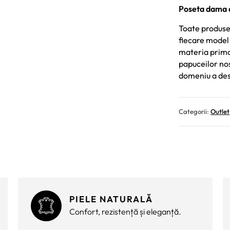
Poseta dama d
Toate produsel
fiecare model 
materia prima 
papuceilor nost
domeniu a des
Categorii:
Outlet
PIELE NATURALĂ
Confort, rezistență și eleganță.