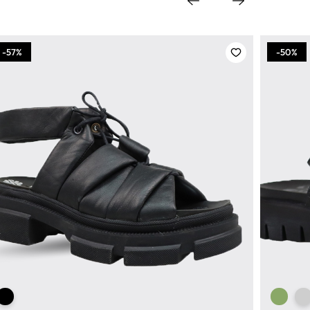
-57%
-50%