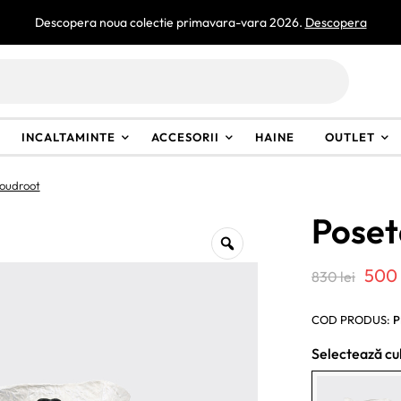
Descopera noua colectie primavara-vara 2026.
Descopera
INCALTAMINTE
ACCESORII
HAINE
OUTLET
oudroot
Poset
Preț
50
830
lei
iniț
COD PRODUS:
P
a
Selectează cu
fost
830 