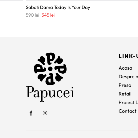
Saboti Dama Today Is Your Day
Prețul
Prețul
590
lei
345
lei
inițial
curent
a
este:
fost:
345 lei.
590 lei.
LINK-
Acasa
Despre n
Presa
Retail
Proiect D
Contact