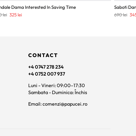
ndale Dama Interested In Saving Time
Saboti Da
Prețul
Prețul
Pre
0
lei
325
lei
690
lei
34
inițial
curent
iniț
a
este:
a
fost:
325 lei.
fost
750 lei.
690 
CONTACT
+4 0747 278 234
+4 0752 007 937
Luni - Vineri: 09:00–17:30
Sambata - Duminica: Închis
Email: comenzi@papucei.ro