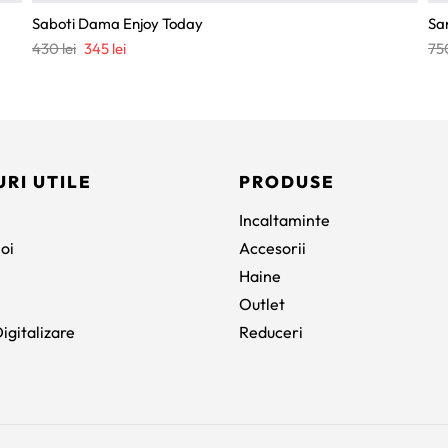
Saboti Dama Enjoy Today
Sa
Prețul
Prețul
430
lei
345
lei
75
inițial
curent
a
este:
fost:
345 lei.
430 lei.
URI UTILE
PRODUSE
Incaltaminte
oi
Accesorii
Haine
Outlet
igitalizare
Reduceri