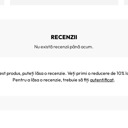
RECENZII
Nu există recenzii până acum.
cest produs, puteți lăsa o recenzie. Veți primi o reducere de 10
Pentru a lăsa o recenzie, trebuie să fiți
autentificat
.