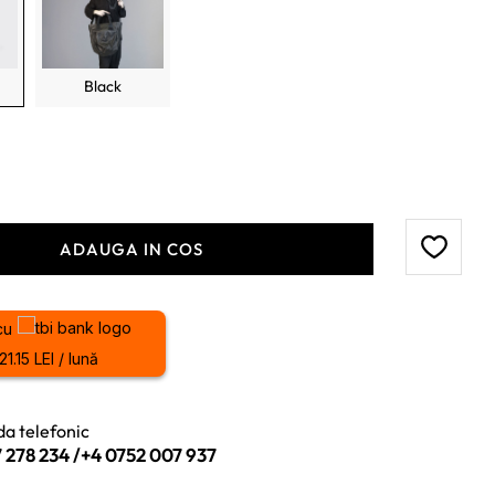
Black
ADAUGA IN COS
cu
21.15 LEI / lună
a telefonic
 278 234
/
+4 0752 007 937