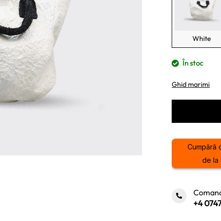
White
În stoc
Ghid marimi
Cumpără 
de la 
Comand
+4 0747