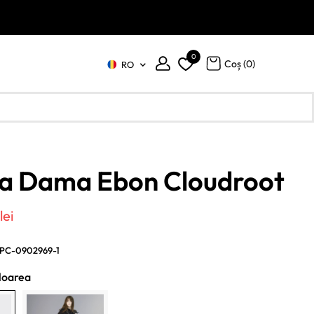
0
Coș (
0
)
RO
a Dama Ebon Cloudroot
ul
Prețul
0
lei
ial
curent
PC-0902969-1
este:
loarea
:
500 lei.
lei.