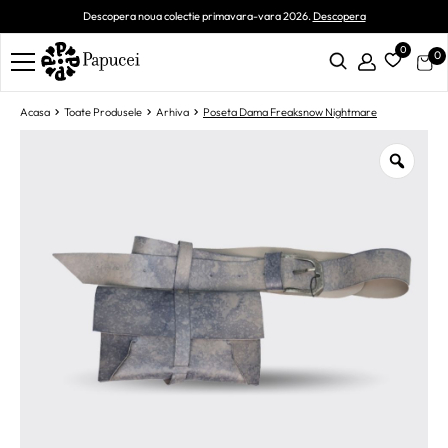
Descopera noua colectie primavara-vara 2026.
Descopera
0
0
Acasa
Toate Produsele
Arhiva
Poseta Dama Freaksnow Nightmare