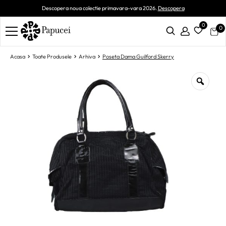
Descopera noua colectie primavara-vara 2026.
Descopera
0
0
Acasa
Toate Produsele
Arhiva
Poseta Dama Guilford Skerry