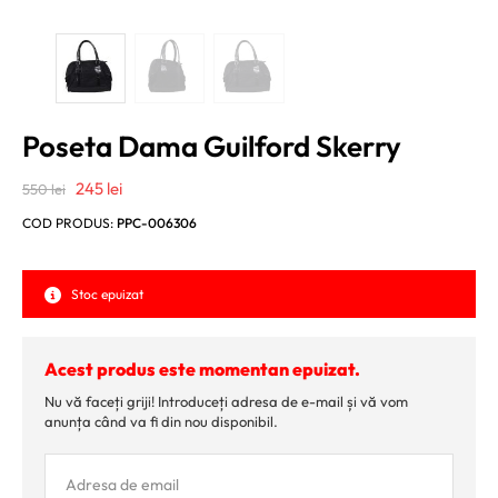
Poseta Dama Guilford Skerry
Prețul
Prețul
245
lei
550
lei
inițial
curent
COD PRODUS:
PPC-006306
a
este:
fost:
245 lei.
Stoc epuizat
550 lei.
Acest produs este momentan epuizat.
Nu vă faceți griji! Introduceți adresa de e-mail și vă vom
anunța când va fi din nou disponibil.