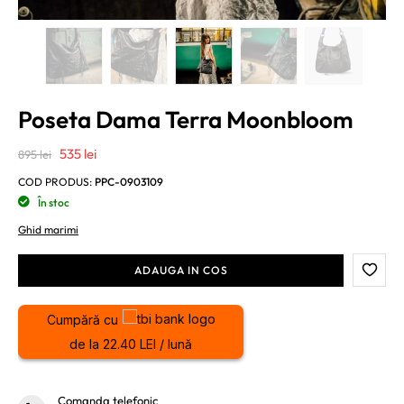
Poseta Dama Terra Moonbloom
Prețul
Prețul
535
lei
895
lei
inițial
curent
COD PRODUS:
PPC-0903109
a
este:
În stoc
fost:
535 lei.
Ghid marimi
895 lei.
ADAUGA IN COS
Cumpără cu
de la 22.40 LEI / lună
Comanda telefonic