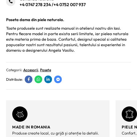
+4 0747 278 234
/
+4 0752 007 937
Poseta dama din piele naturala.
Toate produsele sunt realizate manual in atelierul nostru din Iasi.
Pentru fiecare model in parte exista serii limitate, iar pielea naturala
este materia prima de baza. Confortul, designul special si calitatea
papuceilor nostri sunt rezultatul pasiunii, talentului si experientei in
domeniu a designerului Angela Vasiliu.
Categorii:
Accesorii
,
Posete
Distribuie:
MADE IN ROMANIA
PIELE 
Produse create local, cu grijă și atenție la detalii.
Confort,