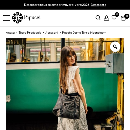
Descopera noua colectie primavara-vara 2026.
Descopera
0
0
Acasa
Toate Produsele
Accesorii
Poseta Dama Terra Moonbloom