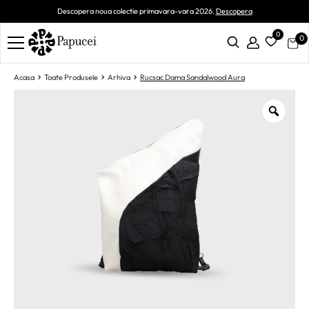
Descopera noua colectie primavara-vara 2026.
Descopera
0
0
Acasa
Toate Produsele
Arhiva
Rucsac Dama Sandalwood Aura