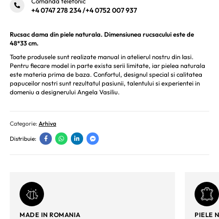
Comanda telefonic
+4 0747 278 234
/
+4 0752 007 937
Rucsac dama din piele naturala. Dimensiunea rucsacului este de
48*33 cm.
Toate produsele sunt realizate manual in atelierul nostru din Iasi.
Pentru fiecare model in parte exista serii limitate, iar pielea naturala
este materia prima de baza. Confortul, designul special si calitatea
papuceilor nostri sunt rezultatul pasiunii, talentului si experientei in
domeniu a designerului Angela Vasiliu.
Categorie:
Arhiva
Distribuie:
MADE IN ROMANIA
PIELE 