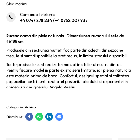
Ghid marimi
Comanda telefonic
+4 0747 278 234
/
+4 0752 007 937
Rucsac dama din piele naturala. Dimensiunea rucsacului este de
46*35 cm.
Produsele din sectiunea ‘outlet’ fac parte din colectii din sezoane
trecute si sunt disponibile la pret redus, in limita stocului disponibil.
Toate produsele sunt realizate manual in atelierul nostru din Iasi.
Pentru fiecare model in parte exista serii limitate, iar pielea naturala
este materia prima de baza. Confortul, designul special si calitatea
papuceilor nostri sunt rezultatul pasiunii, talentului si experientei in
domeniu a designerului Angela Vasiliu.
Categorie:
Arhiva
Distribuie: