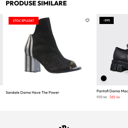
PRODUSE SIMILARE
-59%
STOC EPUIZAT
Pantofi Dama Mac
Sandale Dama Have The Power
Prețul
Preț
935
lei
385
lei
inițial
cure
a
este:
fost:
385 l
935 lei.