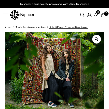
Descopera noua colectie primavara-vara 2026.
Descopera
0
0
Acasa
Toate Produsele
Arhiva
Saboti Dama Coconut Beechmint