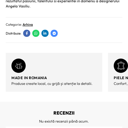
rezultatul pasiunii, talentului si experientei in domeniu a designerului
Angela Vasiliu.
Categorie:
Arhiva
Distribuie:
MADE IN ROMANIA
PIELE 
Produse create local, cu grijă și atenție la detalii.
Confort,
RECENZII
Nu există recenzii până acum.