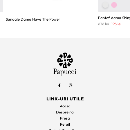
Pantofi dama Shin
Sandale Dama Have The Power
Prețul
Prețu
636
lei
195
lei
inițial
curen
a
este:
fost:
195 le
636 lei.
LINK-URI UTILE
Acasa
Despre noi
Presa
Retail