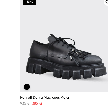
-59%
Pantofi Dama Macropus Major
Prețul
Prețul
935
lei
385
lei