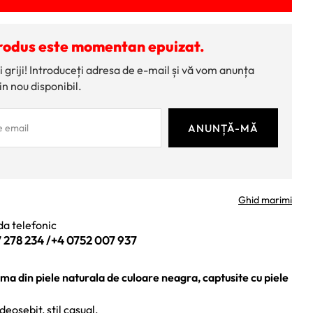
rodus este momentan epuizat.
i griji! Introduceți adresa de e-mail și vă vom anunța
in nou disponibil.
Ghid marimi
a telefonic
 278 234
/
+4 0752 007 937
a din piele naturala de culoare neagra, captusite cu piele
deosebit, stil casual.