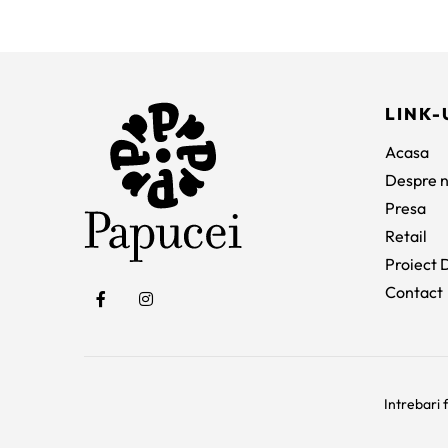
inițial
curent
a
este:
fost:
385 lei.
935 lei.
LINK-
Acasa
Despre n
Presa
Retail
Proiect D
Contact
Intrebari