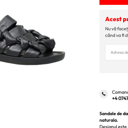
Acest p
Nu vă faceț
când va fi d
Comand
+4 0747
Sandale de dam
naturala.
Designul este 