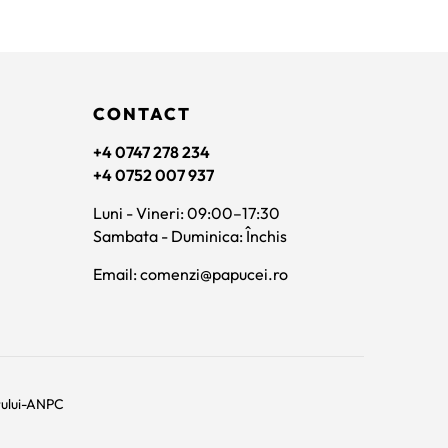
CONTACT
+4 0747 278 234
+4 0752 007 937
Luni - Vineri: 09:00–17:30
Sambata - Duminica: Închis
Email: comenzi@papucei.ro
rului-ANPC