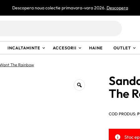
Descopera noua colectie primavara-vara 2026.
Descopera
INCALTAMINTE
ACCESORII
HAINE
OUTLET
 Want The Rainbow
Sanda
The 
COD PRODUS:
P
Stoc ep