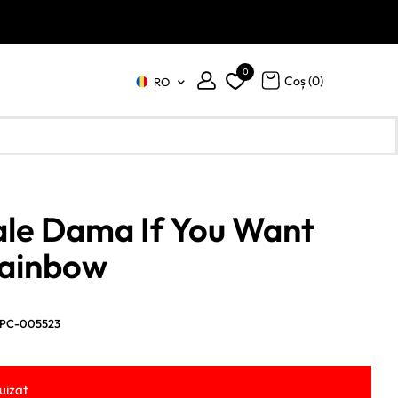
0
Coș (
0
)
RO
le Dama If You Want
Rainbow
PC-005523
uizat