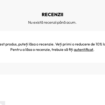
RECENZII
Nu există recenzii până acum.
cest produs, puteți lăsa o recenzie. Veți primi o reducere de 10
Pentru a lăsa o recenzie, trebuie să fiți
autentificat
.