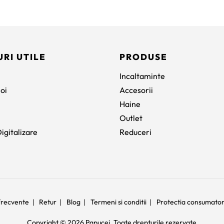
URI UTILE
PRODUSE
Incaltaminte
oi
Accesorii
Haine
Outlet
igitalizare
Reduceri
 frecvente
Retur
Blog
Termeni si conditii
Protectia consumato
Copyright © 2026 Papucei. Toate drepturile rezervate