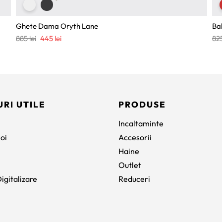
Ghete Dama Oryth Lane
Bal
Prețul
Prețul
885
lei
445
lei
82
inițial
curent
a
este:
fost:
445 lei.
885 lei.
URI UTILE
PRODUSE
Incaltaminte
oi
Accesorii
Haine
Outlet
igitalizare
Reduceri