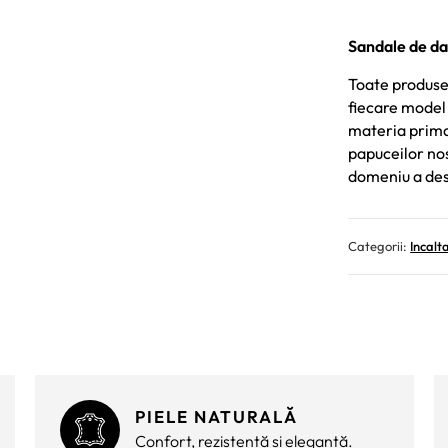
Sandale de da
Toate produsel
fiecare model 
materia prima 
papuceilor nost
domeniu a des
Categorii:
Incalt
PIELE NATURALĂ
Confort, rezistență și eleganță.