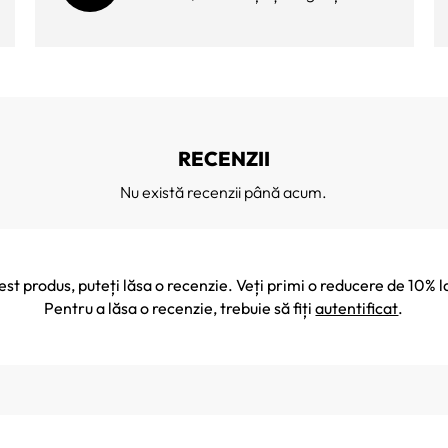
RECENZII
Nu există recenzii până acum.
cest produs, puteți lăsa o recenzie. Veți primi o reducere de 10
Pentru a lăsa o recenzie, trebuie să fiți
autentificat
.