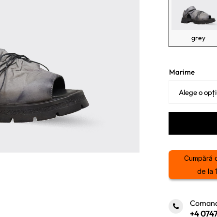
grey
Marime
Cumpără 
de la 
Comand
+4 0747