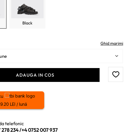
Black
Ghid marimi
ADAUGA IN COS
cu
19.20 LEI / lună
a telefonic
 278 234
/
+4 0752 007 937