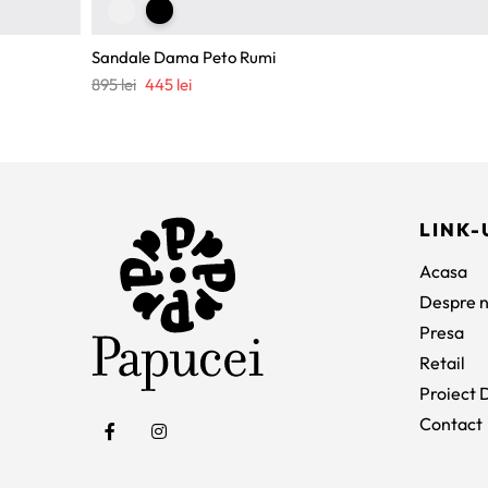
Sandale Dama Peto Rumi
Prețul
Prețul
895
lei
445
lei
inițial
curent
a
este:
fost:
445 lei.
895 lei.
LINK-
Acasa
Despre n
Presa
Retail
Proiect D
Contact