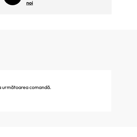
noi
% la următoarea comandă.