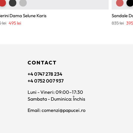
erini Dama Selune Karis
Sandale Da
Prețul
Prețul
Preț
5
lei
495
lei
835
lei
39
inițial
curent
iniți
a
este:
a
fost:
495 lei.
fost
825 lei.
835 
CONTACT
+4 0747 278 234
+4 0752 007 937
Luni - Vineri: 09:00–17:30
Sambata - Duminica: Închis
Email: comenzi@papucei.ro