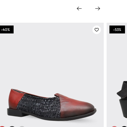
-40%
-53%