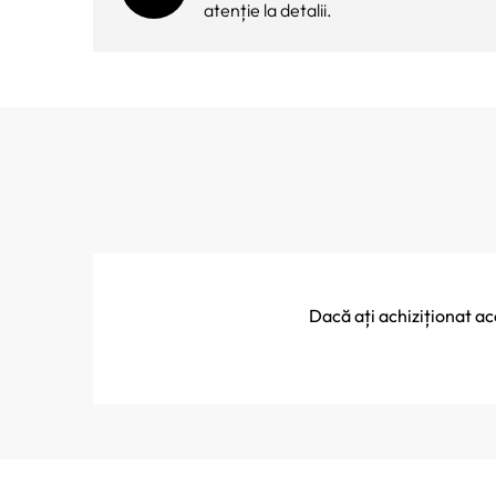
atenție la detalii.
Dacă ați achiziționat a