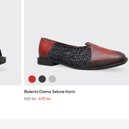
Balerini Dama Selune Karis
Prețul
Prețul
825
lei
495
lei
inițial
curent
a
este:
fost:
495 lei.
825 lei.