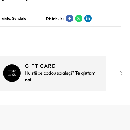
aminte
,
Sandale
Distribuie:
GIFT CARD
Nu stii ce cadou sa alegi?
Te ajutam
noi