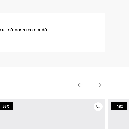
% la următoarea comandă.
-53%
-48%