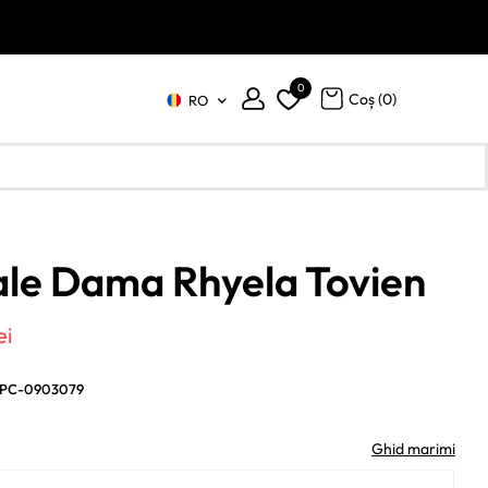
0
Coș (
0
)
RO
le Dama Rhyela Tovien
ul
Prețul
ei
al
curent
PC-0903079
este:
:
485 lei.
Ghid marimi
ei.