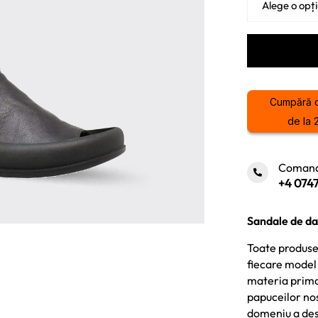
Cumpără 
de la 
Comand
+4 0747
Sandale de da
Toate produsel
fiecare model 
materia prima 
papuceilor nost
domeniu a des