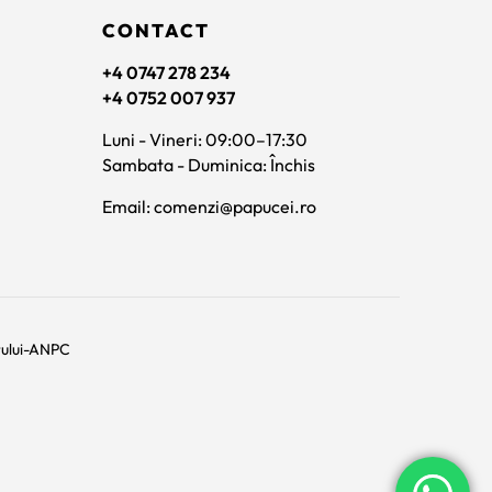
CONTACT
+4 0747 278 234
+4 0752 007 937
Luni - Vineri: 09:00–17:30
Sambata - Duminica: Închis
Email: comenzi@papucei.ro
rului-ANPC