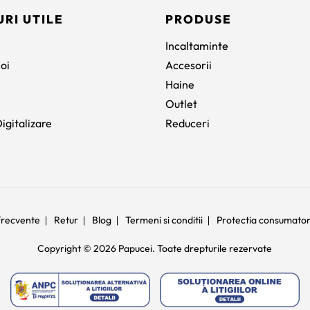
URI UTILE
PRODUSE
Incaltaminte
oi
Accesorii
Haine
Outlet
igitalizare
Reduceri
 frecvente
Retur
Blog
Termeni si conditii
Protectia consumato
Copyright © 2026 Papucei. Toate drepturile rezervate