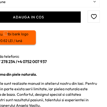
ADAUGA IN COS
cu
20.62 LEI / lună
a telefonic
 278 234
/
+4 0752 007 937
ma din piele naturala.
e sunt realizate manual in atelierul nostru din Iasi. Pentru
in parte exista serii limitate, iar pielea naturala este
de baza. Confortul, designul special si calitatea
ri sunt rezultatul pasiunii, talentului si experientei in
ignerului Angela Vasiliu.