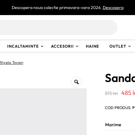
Descopera noua colectie primavara-vara 2026.
Descopera
INCALTAMINTE
ACCESORII
HAINE
OUTLET
hyela Tovien
Sanda
Preț
485
l
815
lei
iniți
COD PRODUS:
P
a
fost
Marime
815 l