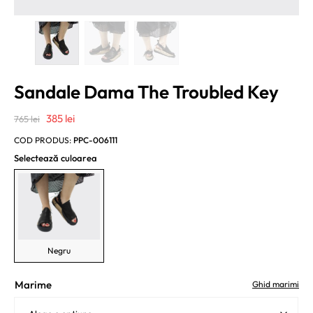
Sandale Dama The Troubled Key
Prețul
Prețul
385
lei
765
lei
inițial
curent
COD PRODUS:
PPC-006111
a
este:
Selectează culoarea
fost:
385 lei.
765 lei.
Negru
Marime
Ghid marimi