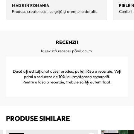
MADE IN ROMANIA
PIELE 
Produse create local, cu grijă și atenție la detalii.
Confort,
RECENZII
Nu există recenzii până acum.
Dacă ați achiziționat acest produs, puteți lăsa o recenzie. Veți
primi o reducere de 10% la următoarea comandă.
Pentru a lăsa o recenzie, trebuie să fiți
autentificat
.
PRODUSE SIMILARE