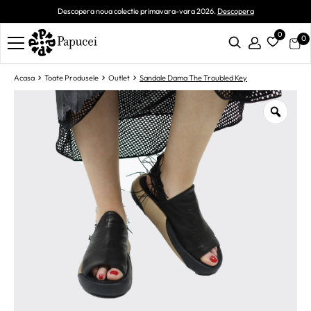
Descopera noua colectie primavara-vara 2026.
Descopera
0
0
Acasa
Toate Produsele
Outlet
Sandale Dama The Troubled Key