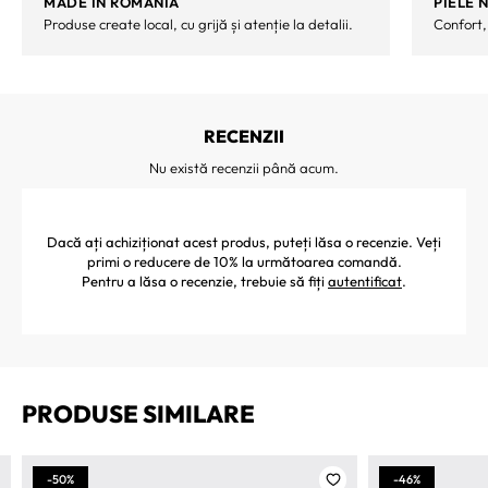
MADE IN ROMANIA
PIELE 
Produse create local, cu grijă și atenție la detalii.
Confort,
RECENZII
Nu există recenzii până acum.
Dacă ați achiziționat acest produs, puteți lăsa o recenzie. Veți
primi o reducere de 10% la următoarea comandă.
Pentru a lăsa o recenzie, trebuie să fiți
autentificat
.
PRODUSE SIMILARE
-50%
-46%