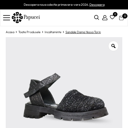
Descopera noua colectie primavara-vara 2026.
Descopera
0
0
Acasa
Toate Produsele
Incaltaminte
Sandale Dama Yessa Torin