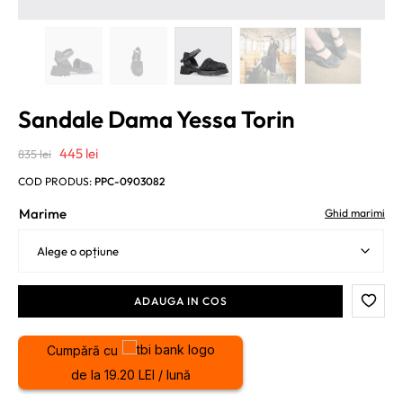
Sandale Dama Yessa Torin
Prețul
Prețul
445
lei
835
lei
inițial
curent
COD PRODUS:
PPC-0903082
a
este:
Marime
Ghid marimi
fost:
445 lei.
835 lei.
ADAUGA IN COS
Cumpără cu
de la 19.20 LEI / lună