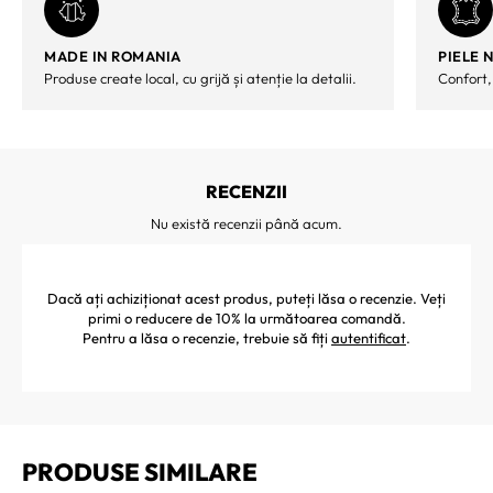
MADE IN ROMANIA
PIELE 
Produse create local, cu grijă și atenție la detalii.
Confort,
RECENZII
Nu există recenzii până acum.
Dacă ați achiziționat acest produs, puteți lăsa o recenzie. Veți
primi o reducere de 10% la următoarea comandă.
Pentru a lăsa o recenzie, trebuie să fiți
autentificat
.
PRODUSE SIMILARE