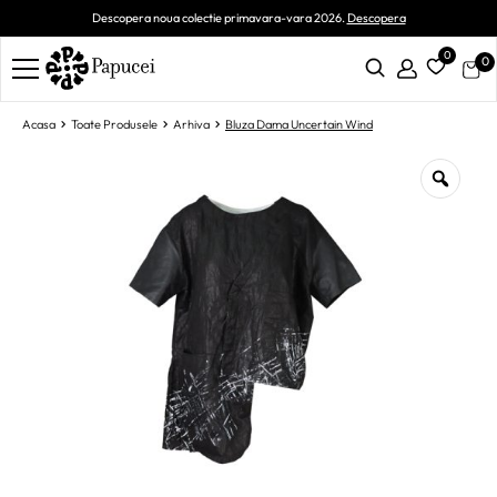
Descopera noua colectie primavara-vara 2026.
Descopera
0
0
Acasa
Toate Produsele
Arhiva
Bluza Dama Uncertain Wind