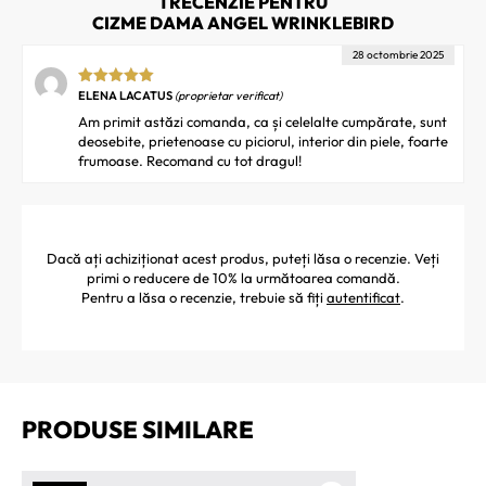
1 RECENZIE PENTRU
CIZME DAMA ANGEL WRINKLEBIRD
28 octombrie 2025
ELENA LACATUS
(proprietar verificat)
Evaluat la
5
din 5
Am primit astăzi comanda, ca și celelalte cumpărate, sunt
deosebite, prietenoase cu piciorul, interior din piele, foarte
frumoase. Recomand cu tot dragul!
Dacă ați achiziționat acest produs, puteți lăsa o recenzie. Veți
primi o reducere de 10% la următoarea comandă.
Pentru a lăsa o recenzie, trebuie să fiți
autentificat
.
PRODUSE SIMILARE