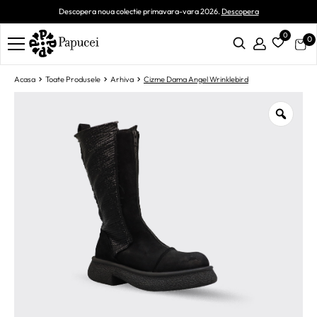
Descopera noua colectie primavara-vara 2026.
Descopera
0
0
Acasa
Toate Produsele
Arhiva
Cizme Dama Angel Wrinklebird