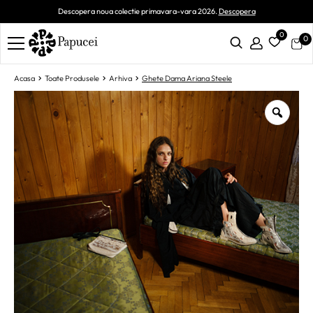
Descopera noua colectie primavara-vara 2026.
Descopera
0
0
Acasa
Toate Produsele
Arhiva
Ghete Dama Ariana Steele