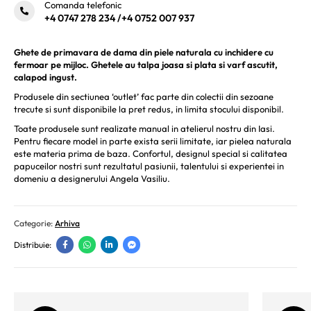
Comanda telefonic
+4 0747 278 234
/
+4 0752 007 937
Ghete de primavara de dama din piele naturala cu inchidere cu
fermoar pe mijloc. Ghetele au talpa joasa si plata si varf ascutit,
calapod ingust.
Produsele din sectiunea ‘outlet’ fac parte din colectii din sezoane
trecute si sunt disponibile la pret redus, in limita stocului disponibil.
Toate produsele sunt realizate manual in atelierul nostru din Iasi.
Pentru fiecare model in parte exista serii limitate, iar pielea naturala
este materia prima de baza. Confortul, designul special si calitatea
papuceilor nostri sunt rezultatul pasiunii, talentului si experientei in
domeniu a designerului Angela Vasiliu.
Categorie:
Arhiva
Distribuie: