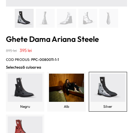
Ghete Dama Ariana Steele
Prețul
Prețul
395
lei
895
lei
inițial
curent
COD PRODUS:
PPC-0080011-1-1
a
este:
Selectează culoarea
fost:
395 lei.
895 lei.
Negru
Alb
Silver