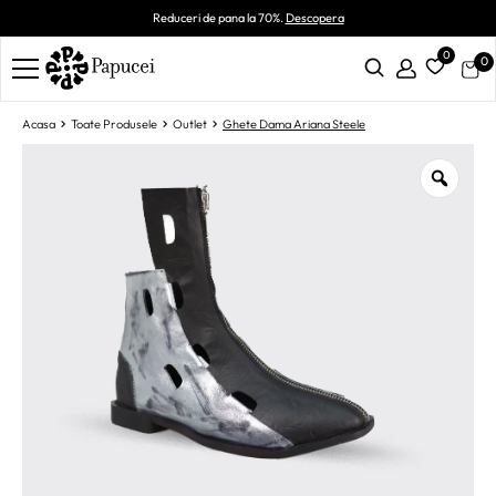
Reduceri de pana la 70%.
Descopera
0
0
Acasa
Toate Produsele
Outlet
Ghete Dama Ariana Steele