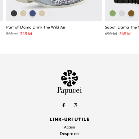
Pantofi Dama Drink The Wild Air
Saboti Dama The 
Prețul
Prețul
Prețul
Preț
585
lei
345
lei
690
lei
345
lei
inițial
curent
inițial
cure
a
este:
a
este
fost:
345 lei.
fost:
345 
585 lei.
690 lei.
LINK-URI UTILE
Acasa
Despre noi