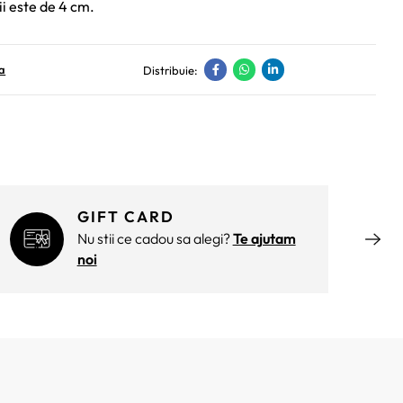
ii este de 4 cm.
a
Distribuie:
GIFT CARD
Nu stii ce cadou sa alegi?
Te ajutam
noi