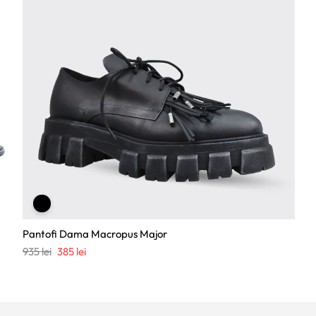
Pantofi Dama Macropus Major
Prețul
Prețul
935
lei
385
lei
inițial
curent
a
este:
fost:
385 lei.
935 lei.