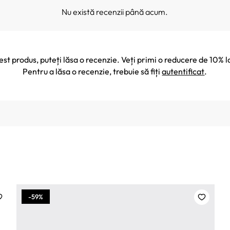
Nu există recenzii până acum.
cest produs, puteți lăsa o recenzie. Veți primi o reducere de 10
Pentru a lăsa o recenzie, trebuie să fiți
autentificat
.
-59%