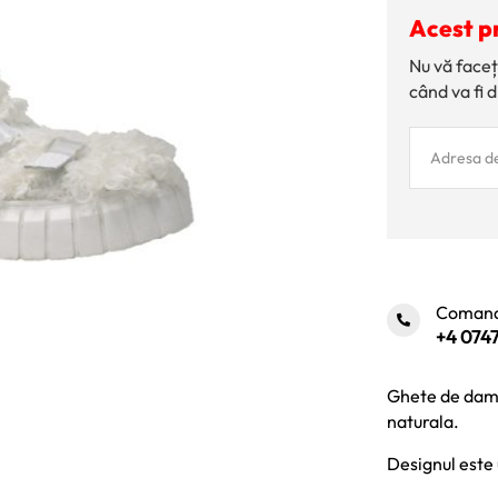
Acest p
Nu vă faceț
când va fi d
Comand
+4 0747
Ghete de dama 
naturala.
Designul este 