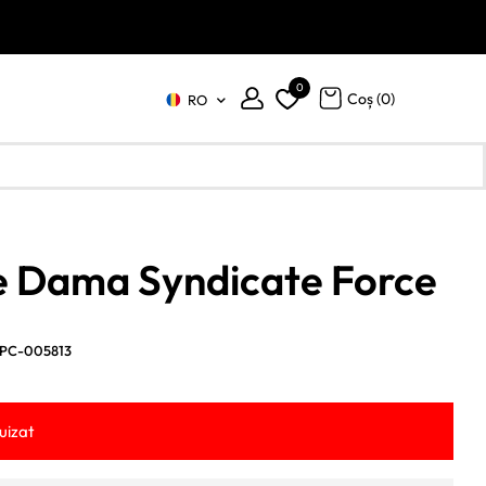
0
Coș (
0
)
RO
 Dama Syndicate Force
PC-005813
uizat