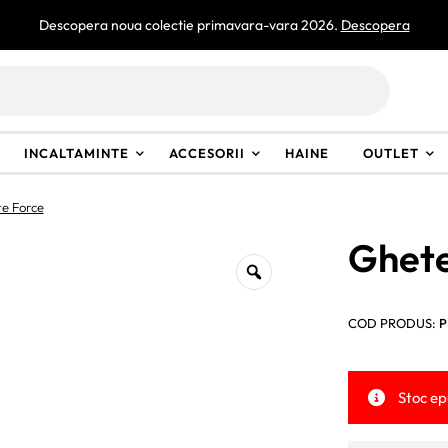
Descopera noua colectie primavara-vara 2026.
Descopera
INCALTAMINTE
ACCESORII
HAINE
OUTLET
e Force
Ghete
COD PRODUS:
P
Stoc ep