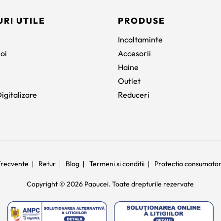
URI UTILE
PRODUSE
Incaltaminte
oi
Accesorii
Haine
Outlet
igitalizare
Reduceri
 frecvente
Retur
Blog
Termeni si conditii
Protectia consumato
Copyright © 2026 Papucei. Toate drepturile rezervate