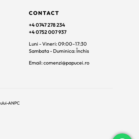
CONTACT
+4 0747 278 234
+4 0752 007 937
Luni - Vineri: 09:00–17:30
Sambata - Duminica: Închis
Email: comenzi@papucei.ro
rului-ANPC