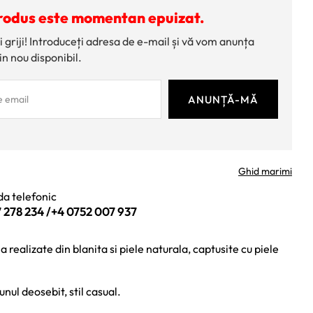
rodus este momentan epuizat.
i griji! Introduceți adresa de e-mail și vă vom anunța
in nou disponibil.
Ghid marimi
a telefonic
 278 234
/
+4 0752 007 937
realizate din blanita si piele naturala, captusite cu piele
unul deosebit, stil casual.