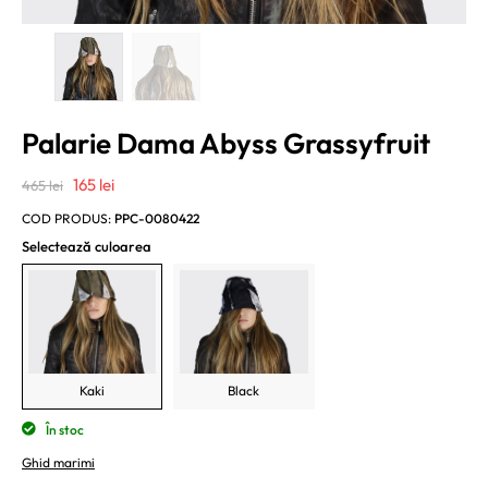
Palarie Dama Abyss Grassyfruit
Prețul
Prețul
165
lei
465
lei
inițial
curent
COD PRODUS:
PPC-0080422
a
este:
Selectează culoarea
fost:
165 lei.
465 lei.
Kaki
Black
În stoc
Ghid marimi