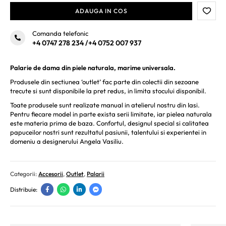
ADAUGA IN COS
Comanda telefonic
+4 0747 278 234
/
+4 0752 007 937
Palarie de dama din piele naturala, marime universala.
Produsele din sectiunea ‘outlet’ fac parte din colectii din sezoane
trecute si sunt disponibile la pret redus, in limita stocului disponibil.
Toate produsele sunt realizate manual in atelierul nostru din Iasi.
Pentru fiecare model in parte exista serii limitate, iar pielea naturala
este materia prima de baza. Confortul, designul special si calitatea
papuceilor nostri sunt rezultatul pasiunii, talentului si experientei
in
domeniu a designerului Angela Vasiliu.
Categorii:
Accesorii
,
Outlet
,
Palarii
Distribuie: