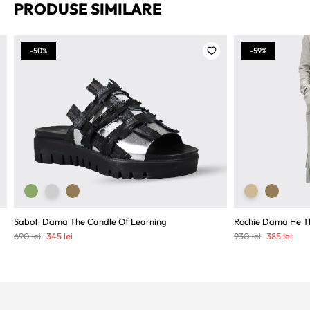
PRODUSE SIMILARE
-50%
-59%
Saboti Dama The Candle Of Learning
Rochie Dama He Thi
Prețul
Prețul
Prețul
Preț
690
lei
345
lei
930
lei
385
lei
inițial
curent
inițial
cure
a
este:
a
este
fost:
345 lei.
fost:
385 l
690 lei.
930 lei.