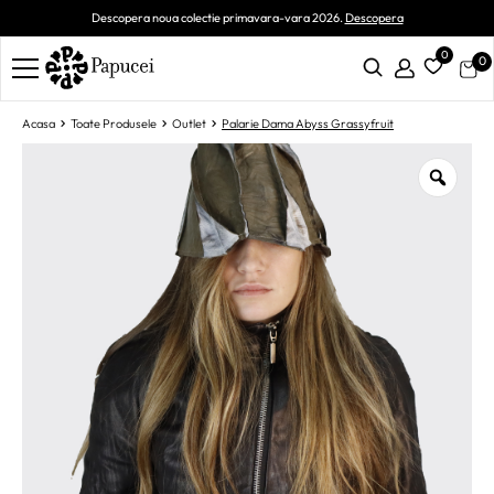
Descopera noua colectie primavara-vara 2026.
Descopera
0
0
Acasa
Toate Produsele
Outlet
Palarie Dama Abyss Grassyfruit