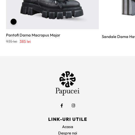
Pantofi Dama Macropus Major
Sandale Dama Ha
Prețul
Prețul
935
lei
385
lei
inițial
curent
a
este:
fost:
385 lei.
935 lei.
LINK-URI UTILE
Acasa
Despre noi