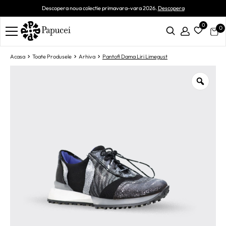
Descopera noua colectie primavara-vara 2026.
Descopera
0
0
Acasa
Toate Produsele
Arhiva
Pantofi Dama Liri Limegust