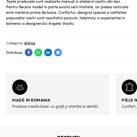
Toate produsele sunt realizate manual in atelierul nostru din Iasi.
Pentru fiecare model in parte exista serii limitate, iar pielea naturala
este materia prima de baza. Confortul, designul special si calitatea
papuceilor nostri sunt rezultatul pasiunii, talentului si experientei in
domeniu a designerului Angela Vasiliu.
Categorie:
Arhiva
Distribuie:
MADE IN ROMANIA
PIELE 
Produse create local, cu grijă și atenție la detalii.
Confort,