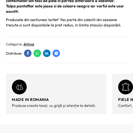
confectionat din fasii de piele in partea anterioara a sabotilor.
Talpa pantofilor este joasa si de culoare neagra iar varful este usor
ascutit.
Produsele din sectiunea ‘outlet’ fac parte din colectii din sezoane
trecute si sunt disponibile la pret redus, in limita stocului disponibil.
Categorie:
Arhiva
Distribuie:
MADE IN ROMANIA
PIELE 
Produse create local, cu grijă și atenție la detalii.
Confort,