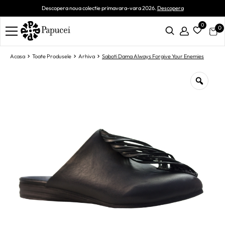
Descopera noua colectie primavara-vara 2026.
Descopera
0
0
Acasa
Toate Produsele
Arhiva
Saboti Dama Always Forgive Your Enemies