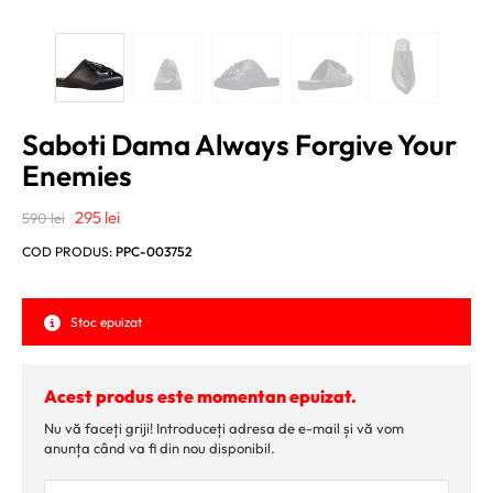
Saboti Dama Always Forgive Your
Enemies
Prețul
Prețul
295
lei
590
lei
inițial
curent
COD PRODUS:
PPC-003752
a
este:
fost:
295 lei.
Stoc epuizat
590 lei.
Acest produs este momentan epuizat.
Nu vă faceți griji! Introduceți adresa de e-mail și vă vom
anunța când va fi din nou disponibil.