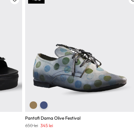
Pantofi Dama Olive Festival
Prețul
Prețul
650
lei
345
lei
inițial
curent