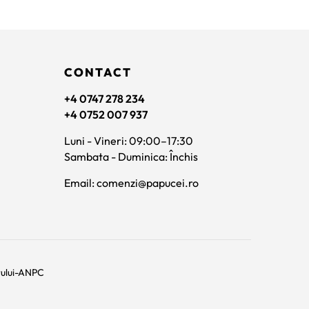
a
este:
a
fost:
345 lei.
fost
630 lei.
630 
CONTACT
+4 0747 278 234
+4 0752 007 937
Luni - Vineri: 09:00–17:30
Sambata - Duminica: Închis
Email: comenzi@papucei.ro
rului-ANPC