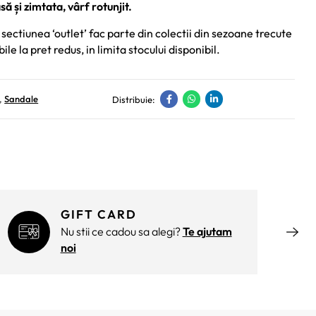
asă și zimtata, vârf rotunjit.
sectiunea ‘outlet’ fac parte din colectii din sezoane trecute
bile la pret redus, in limita stocului disponibil.
,
Sandale
Distribuie:
GIFT CARD
Nu stii ce cadou sa alegi?
Te ajutam
noi