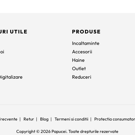
a
este:
fost:
345 lei.
585 lei.
URI UTILE
PRODUSE
Incaltaminte
oi
Accesorii
Haine
Outlet
igitalizare
Reduceri
 frecvente
Retur
Blog
Termeni si conditii
Protectia consumato
Copyright © 2026 Papucei. Toate drepturile rezervate