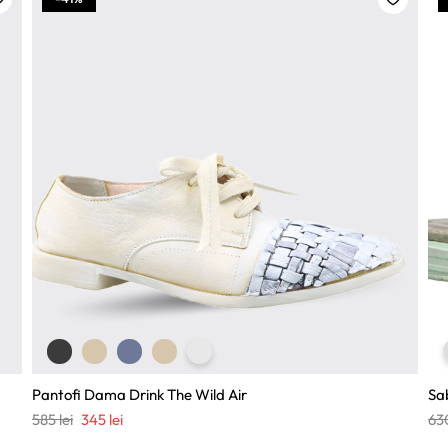
Pantofi Dama Drink The Wild Air
Sa
Prețul
Prețul
585
lei
345
lei
63
inițial
curent