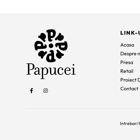
a
este:
fost:
345 lei.
650 lei.
LINK-
Acasa
Despre n
Presa
Retail
Proiect D
Contact
Intrebari