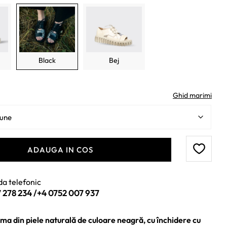
:
375 lei.
lei.
Black
Bej
Ghid marimi
ADAUGA IN COS
a telefonic
 278 234
/
+4 0752 007 937
ma din piele naturală de culoare neagră, cu închidere cu