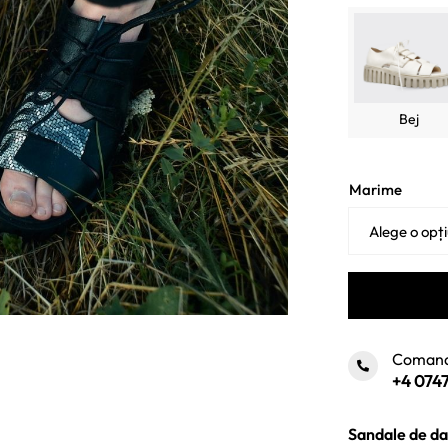
fost
845 
Bej
Marime
Comand
+4 0747
Sandale de da