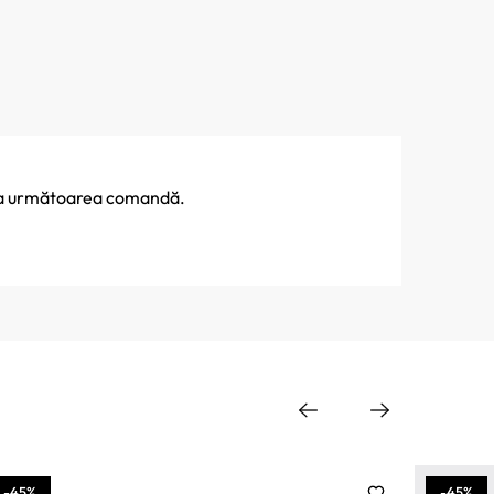
% la următoarea comandă.
-45%
-45%