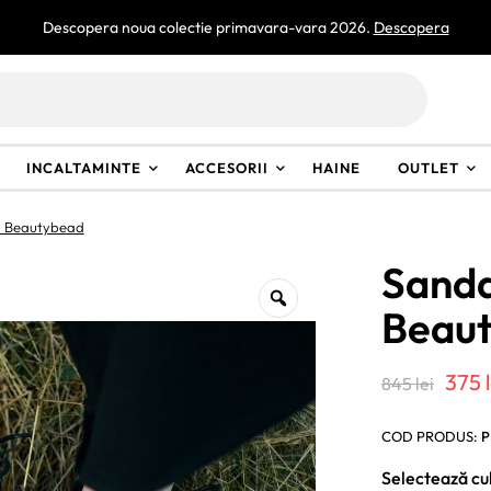
INCALTAMINTE
ACCESORII
HAINE
OUTLET
a Beautybead
Sanda
Beau
Preț
375
845
lei
iniți
COD PRODUS:
P
a
Selectează cu