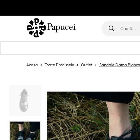
imavara-vara 2026.
Descopera
Products
search
Acasa
Toate Produsele
Outlet
Sandale Dama Bianc