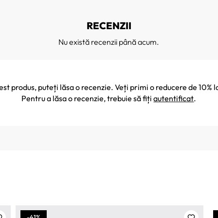
RECENZII
Nu există recenzii până acum.
cest produs, puteți lăsa o recenzie. Veți primi o reducere de 10
Pentru a lăsa o recenzie, trebuie să fiți
autentificat
.
-41%