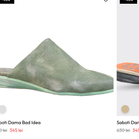
boti Dama Bad Idea
Saboti Dama
Prețul
Prețul
Pre
0
lei
345
lei
630
lei
34
inițial
curent
iniț