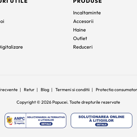
URI UTILE
PRODUSE
Incaltaminte
oi
Accesorii
Haine
Outlet
igitalizare
Reduceri
 frecvente
Retur
Blog
Termeni si conditii
Protectia consumato
Copyright © 2026 Papucei. Toate drepturile rezervate