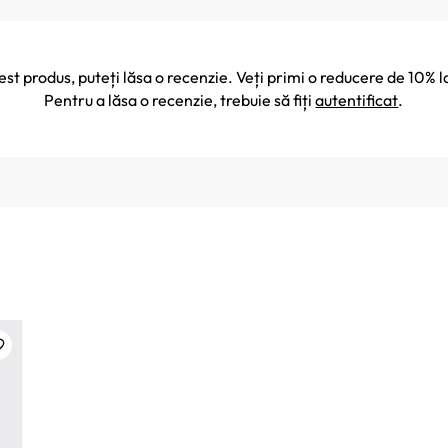
cest produs, puteți lăsa o recenzie. Veți primi o reducere de 10
Pentru a lăsa o recenzie, trebuie să fiți
autentificat
.