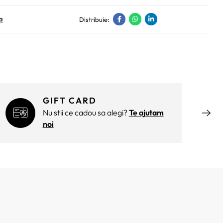
a
Distribuie:
GIFT CARD
Nu stii ce cadou sa alegi?
Te ajutam
noi