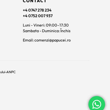
CONTACT
+4 0747 278 234
+4 0752 007 937
Luni - Vineri: 09:00–17:30
Sambata - Duminica: Închis
Email: comenzi@papucei.ro
rului-ANPC