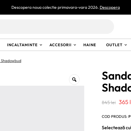
Descopera noua colectie primavara-vara 2026.
Descopera
INCALTAMINTE
ACCESORII
HAINE
OUTLET
e Shadowbud
Sanda
Shad
Preț
365
845
lei
iniți
COD PRODUS:
P
a
Selectează cu