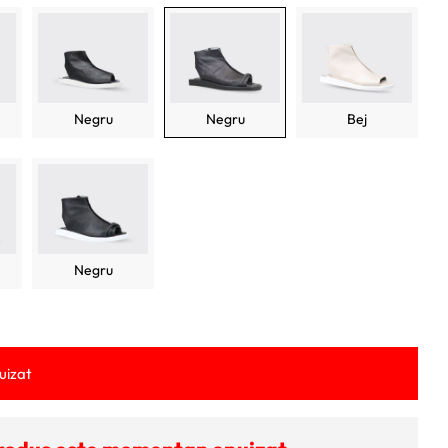
:
365 lei.
lei.
Negru
Negru
Bej
Negru
uizat