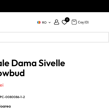
0
Coș (
0
)
RO
le Dama Sivelle
owbud
ul
Prețul
lei
al
curent
PC-0080086-1-2
este:
loarea