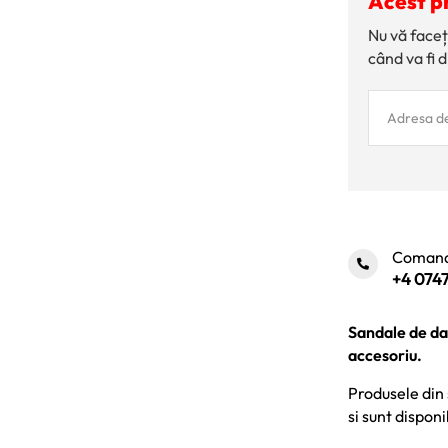
Acest p
Nu vă faceț
când va fi d
Comand
+4 0747
Sandale de dam
accesoriu.
Produsele din 
si sunt disponi