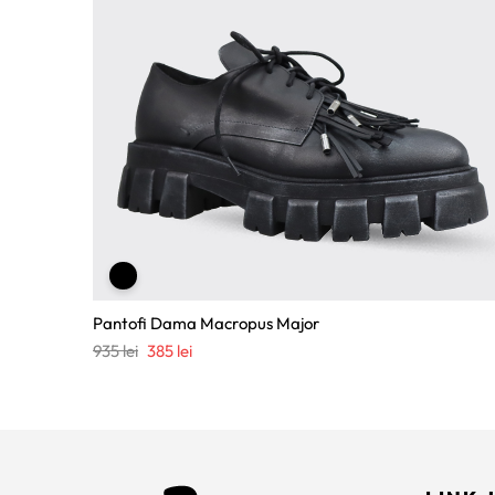
Pantofi Dama Macropus Major
Prețul
Prețul
935
lei
385
lei
inițial
curent
a
este:
fost:
385 lei.
935 lei.