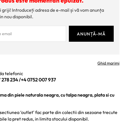
rodus este momentan epuizat.
i griji! Introduceți adresa de e-mail și vă vom anunța
in nou disponibil.
Ghid marimi
a telefonic
 278 234
/
+4 0752 007 937
a din piele naturala neagra, cu talpa neagra, plata si cu
sectiunea ‘outlet’ fac parte din colectii din sezoane trecute
bile la pret redus, in limita stocului disponibil.